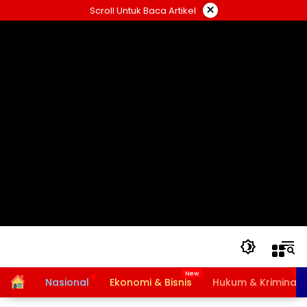
Langsung
×
Scroll Untuk Baca Artikel
ke
konten
Home
Nasional
Ekonomi & Bisnis
Hukum & Kriminal
Bansos PKH dan BPNT