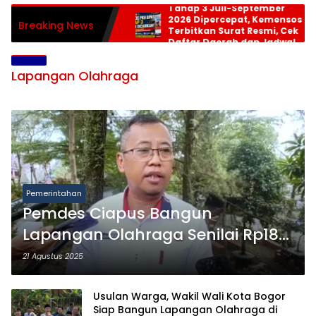
Tahap 3 Juli-September
2026 Dipercepat, Kemensos
Breaking News
Terbitkan Surat Resmi, Cek
Daftar Daerah dan Jadwal
Pencairan
Lapangan Olahraga
Pemerintahan
Pemdes Ciapus Bangun
Lapangan Olahraga Senilai Rp180
Juta
21 Agustus 2025
Usulan Warga, Wakil Wali Kota Bogor
Siap Bangun Lapangan Olahraga di