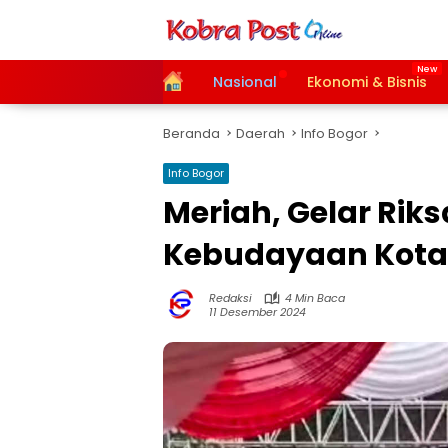
Langsung
ke
konten
Home
Nasional
Ekonomi & Bisnis
Beranda
Daerah
Info Bogor
Info Bogor
Meriah, Gelar Rik
Kebudayaan Kota
Redaksi
4 Min Baca
11 Desember 2024