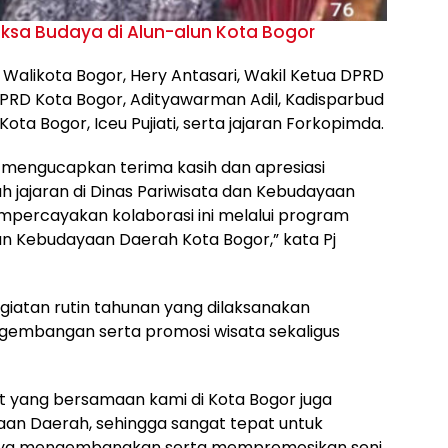
Riksa Budaya di Alun-alun Kota Bogor
j Walikota Bogor, Hery Antasari, Wakil Ketua DPRD
PRD Kota Bogor, Adityawarman Adil, Kadisparbud
ota Bogor, Iceu Pujiati, serta jajaran Forkopimda.
 mengucapkan terima kasih dan apresiasi
h jajaran di Dinas Pariwisata dan Kebudayaan
mpercayakan kolaborasi ini melalui program
an Kebudayaan Daerah Kota Bogor,” kata Pj
egiatan rutin tahunan yang dilaksanakan
gembangan serta promosi wisata sekaligus
t yang bersamaan kami di Kota Bogor juga
n Daerah, sehingga sangat tepat untuk
paya mengembangkan serta mempromosikan seni