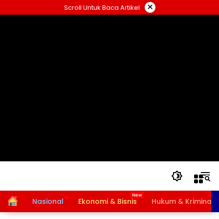
Langsung
×
Scroll Untuk Baca Artikel
ke
konten
Home
Nasional
Ekonomi & Bisnis
Hukum & Kriminal