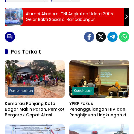
Alumni Akademi TNI Angkatan Udara 2005
Gelar Bakti Sosial di Rancabungur
Pos Terkait
Pemerintahan
Kesehatan
Kemarau Panjang Kota
YPBP Fokus
Bogor Makin Parah, Pemkot
Penanggulangan HIV dan
Bergerak Cepat Atasi
Penghijauan Lingkungan di
Kekeringan
Bogor, Libatkan Banyak
Stakeholder