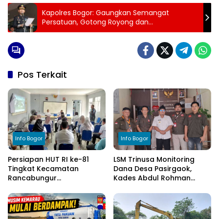
Kapolres Bogor: Gaungkan Semangat
Persatuan, Gotong Royong dan
Keberagaman
Pos Terkait
Info Bogor
Info Bogor
Persiapan HUT RI ke-81
LSM Trinusa Monitoring
Tingkat Kecamatan
Dana Desa Pasirgaok,
Rancabungur
Kades Abdul Rohman
Dimatangkan di Desa
Tegaskan Komitmen
Cimulang, Libatkan Seluruh
Transparansi Pengelolaan
Elemen Masyarakat
Anggaran