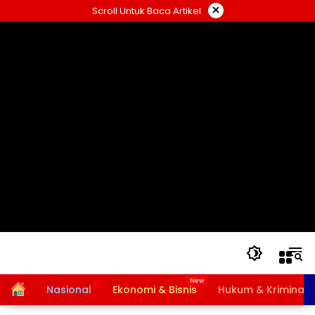
Langsung
×
Scroll Untuk Baca Artikel
ke
konten
Home
Nasional
Ekonomi & Bisnis
Hukum & Kriminal