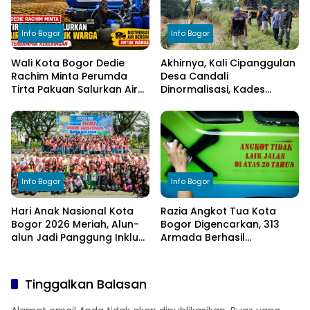
Info Bogor
Info Bogor
Wali Kota Bogor Dedie
Akhirnya, Kali Cipanggulan
Rachim Minta Perumda
Desa Candali
Tirta Pakuan Salurkan Air
Dinormalisasi, Kades
Bersih bagi Warga
Ucapkan Terima Kasih
Terdampak Kekeringan
kepada Bupati Bogor
Info Bogor
Info Bogor
Hari Anak Nasional Kota
Razia Angkot Tua Kota
Bogor 2026 Meriah, Alun-
Bogor Digencarkan, 313
alun Jadi Panggung Inklusi
Armada Berhasil
Anak
Ditertibkan
Tinggalkan Balasan