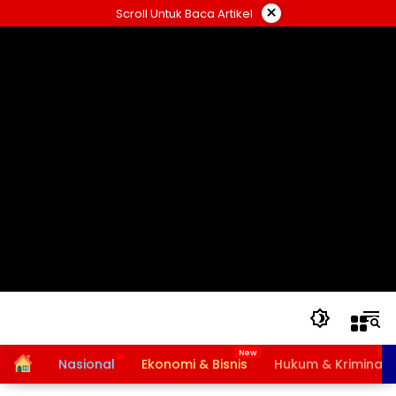
Langsung
×
Scroll Untuk Baca Artikel
ke
konten
Home
Nasional
Ekonomi & Bisnis
Hukum & Kriminal