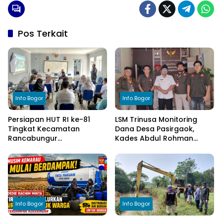
Pos Terkait
Info Bogor
Info Bogor
Persiapan HUT RI ke-81
LSM Trinusa Monitoring
Tingkat Kecamatan
Dana Desa Pasirgaok,
Rancabungur
Kades Abdul Rohman
Dimatangkan di Desa
Tegaskan Komitmen
Cimulang, Libatkan Seluruh
Transparansi Pengelolaan
Elemen Masyarakat
Anggaran
Info Bogor
Info Bogor