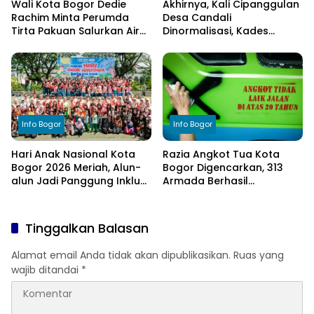
Wali Kota Bogor Dedie
Akhirnya, Kali Cipanggulan
Rachim Minta Perumda
Desa Candali
Tirta Pakuan Salurkan Air
Dinormalisasi, Kades
Bersih bagi Warga
Ucapkan Terima Kasih
Terdampak Kekeringan
kepada Bupati Bogor
Info Bogor
Info Bogor
Hari Anak Nasional Kota
Razia Angkot Tua Kota
Bogor 2026 Meriah, Alun-
Bogor Digencarkan, 313
alun Jadi Panggung Inklusi
Armada Berhasil
Anak
Ditertibkan
Tinggalkan Balasan
Alamat email Anda tidak akan dipublikasikan.
Ruas yang
wajib ditandai
*