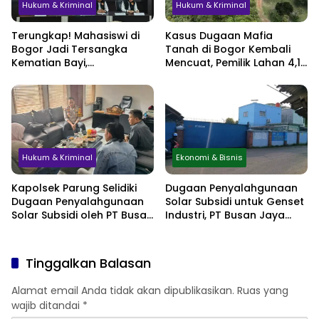
Hukum & Kriminal
Hukum & Kriminal
Terungkap! Mahasiswi di
Kasus Dugaan Mafia
Bogor Jadi Tersangka
Tanah di Bogor Kembali
Kematian Bayi,
Mencuat, Pemilik Lahan 4,1
Sembunyikan Kehamilan
Hektare Minta
hingga Simpan Jasad di
Perlindungan Hukum
Lemari
Hukum & Kriminal
Ekonomi & Bisnis
Kapolsek Parung Selidiki
Dugaan Penyalahgunaan
Dugaan Penyalahgunaan
Solar Subsidi untuk Genset
Solar Subsidi oleh PT Busan
Industri, PT Busan Jaya
Jaya Sukses
Sukses Akui Pembelian 60
Liter BBM
Tinggalkan Balasan
Alamat email Anda tidak akan dipublikasikan.
Ruas yang
wajib ditandai
*