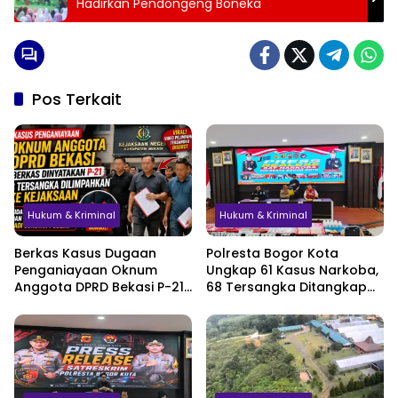
Hadirkan Pendongeng Boneka
Pos Terkait
Hukum & Kriminal
Hukum & Kriminal
Berkas Kasus Dugaan
Polresta Bogor Kota
Penganiayaan Oknum
Ungkap 61 Kasus Narkoba,
Anggota DPRD Bekasi P-21,
68 Tersangka Ditangkap
Pelimpahan Tersangka
dalam Tiga Bulan
Jadi Sorotan