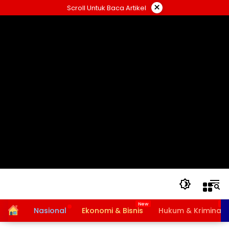
Langsung
×
Scroll Untuk Baca Artikel
ke
konten
Home
Nasional
Ekonomi & Bisnis
Hukum & Kriminal