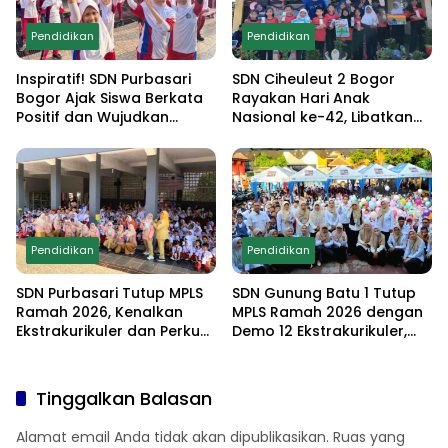
Pendidikan
Pendidikan
Inspiratif! SDN Purbasari
SDN Ciheuleut 2 Bogor
Bogor Ajak Siswa Berkata
Rayakan Hari Anak
Positif dan Wujudkan
Nasional ke-42, Libatkan
Sekolah Ramah Anak
Orang Tua dan Gelar
Lomba Edukatif untuk
Cetak Generasi
Berprestasi
Pendidikan
Pendidikan
SDN Purbasari Tutup MPLS
SDN Gunung Batu 1 Tutup
Ramah 2026, Kenalkan
MPLS Ramah 2026 dengan
Ekstrakurikuler dan Perkuat
Demo 12 Ekstrakurikuler,
Komitmen Sekolah Anti-
Santunan 25 Anak Yatim,
Bullying
dan Komitmen Cetak Siswa
Berprestasi
Tinggalkan Balasan
Alamat email Anda tidak akan dipublikasikan.
Ruas yang