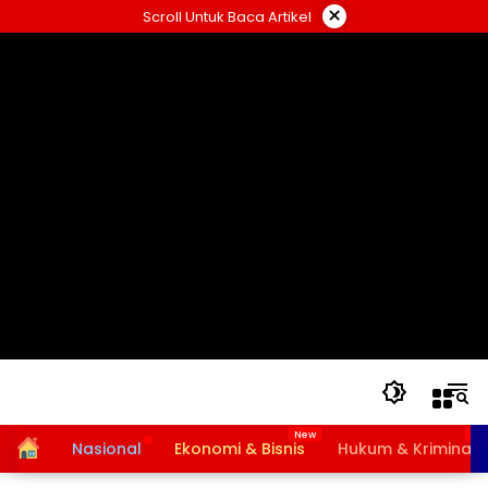
Langsung
×
Scroll Untuk Baca Artikel
ke
konten
Home
Nasional
Ekonomi & Bisnis
Hukum & Kriminal