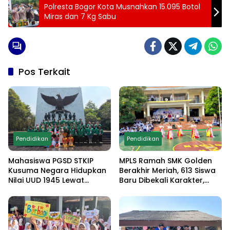
Polresta Bogor Kota Musnahkan 15.095 Botol
Miras dan 7 Kg Sabu
Pos Terkait
Pendidikan
Pendidikan
Mahasiswa PGSD STKIP
MPLS Ramah SMK Golden
Kusuma Negara Hidupkan
Berakhir Meriah, 613 Siswa
Nilai UUD 1945 Lewat
Baru Dibekali Karakter,
Educamp Inklusif di
Edukasi Anti Narkoba
Monumen Pancasila Sakti
hingga Demo
Ekstrakurikuler