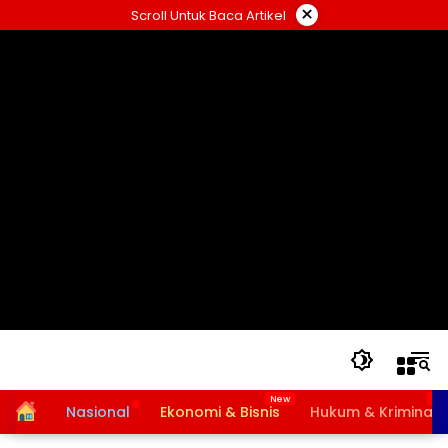
Langsung
×
Scroll Untuk Baca Artikel
ke
konten
Home
Nasional
Ekonomi & Bisnis
Hukum & Kriminal