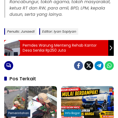
Rancabungur, tokoh agama, tokoh masyarakat,
ketua RT dan RW, para amil, BPD, LPM, kepala
dusun, serta yang lainya.
Penulis: Junaedi
Editor: Iyan Sopiyan
Pemdes Warung Menteng Rehab Kantor
Desa Senilai Rp250 Juta
Pos Terkait
Pemerintahan
Info Bogor