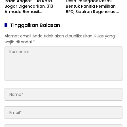
Razia Angkot Tua Kota
Desa Pasirgaok Resmi
Bogor Digencarkan, 313
Bentuk Panitia Pemilihan
Armada Berhasil
BPD, Siapkan Regenerasi
Ditertibkan
Wakil Masyarakat untuk
Masa Jabatan 8 Tahun
Tinggalkan Balasan
Alamat email Anda tidak akan dipublikasikan.
Ruas yang
wajib ditandai
*