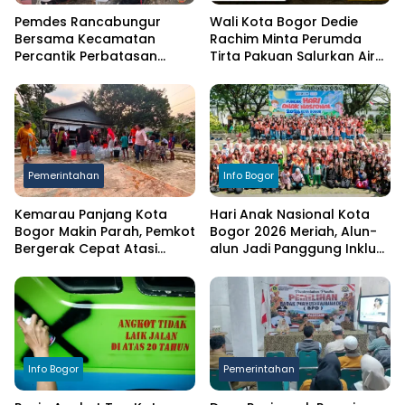
Pemdes Rancabungur
Wali Kota Bogor Dedie
Bersama Kecamatan
Rachim Minta Perumda
Percantik Perbatasan
Tirta Pakuan Salurkan Air
Ciampea, Cat Pagar Merah
Bersih bagi Warga
Putih Sambut HUT RI ke-81
Terdampak Kekeringan
Pemerintahan
Info Bogor
Kemarau Panjang Kota
Hari Anak Nasional Kota
Bogor Makin Parah, Pemkot
Bogor 2026 Meriah, Alun-
Bergerak Cepat Atasi
alun Jadi Panggung Inklusi
Kekeringan
Anak
Info Bogor
Pemerintahan