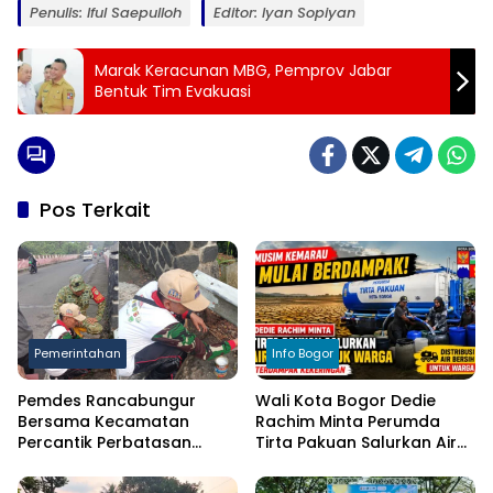
Penulis: Iful Saepulloh
Editor: Iyan Sopiyan
Marak Keracunan MBG, Pemprov Jabar
Bentuk Tim Evakuasi
Pos Terkait
Pemerintahan
Info Bogor
Pemdes Rancabungur
Wali Kota Bogor Dedie
Bersama Kecamatan
Rachim Minta Perumda
Percantik Perbatasan
Tirta Pakuan Salurkan Air
Ciampea, Cat Pagar Merah
Bersih bagi Warga
Putih Sambut HUT RI ke-81
Terdampak Kekeringan