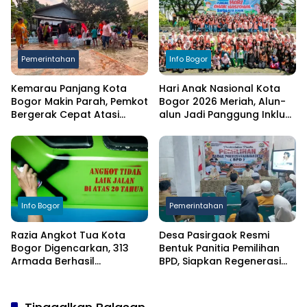
Pemerintahan
Info Bogor
Kemarau Panjang Kota
Hari Anak Nasional Kota
Bogor Makin Parah, Pemkot
Bogor 2026 Meriah, Alun-
Bergerak Cepat Atasi
alun Jadi Panggung Inklusi
Kekeringan
Anak
Info Bogor
Pemerintahan
Razia Angkot Tua Kota
Desa Pasirgaok Resmi
Bogor Digencarkan, 313
Bentuk Panitia Pemilihan
Armada Berhasil
BPD, Siapkan Regenerasi
Ditertibkan
Wakil Masyarakat untuk
Masa Jabatan 8 Tahun