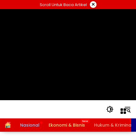
Langsung
×
Scroll Untuk Baca Artikel
ke
konten
Home
Nasional
Ekonomi & Bisnis
Hukum & Kriminal