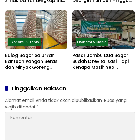
Simak Daftar Lengkap BBM
Ditarget Tumbuh Hingga
Pertamina Terbaru Mulai 10
6,5 Persen
Juni 2026
Ekonomi & Bisnis
Ekonomi & Bisnis
Bulog Bogor Salurkan
Pasar Jambu Dua Bogor
Bantuan Pangan Beras
Sudah Direvitalisasi, Tapi
dan Minyak Goreng,
Kenapa Masih Sepi
Distribusi Berjalan Lancar
Pedagang?
Tinggalkan Balasan
Alamat email Anda tidak akan dipublikasikan.
Ruas yang
wajib ditandai
*