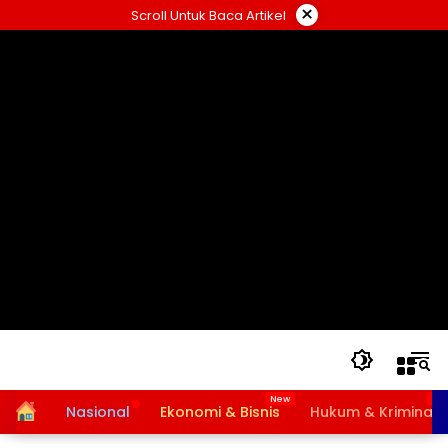
Langsung
×
Scroll Untuk Baca Artikel
ke
konten
Home
Nasional
Ekonomi & Bisnis
Hukum & Kriminal