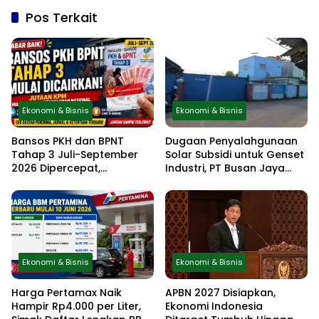
Pos Terkait
Ekonomi & Bisnis
Ekonomi & Bisnis
Bansos PKH dan BPNT
Dugaan Penyalahgunaan
Tahap 3 Juli-September
Solar Subsidi untuk Genset
2026 Dipercepat,
Industri, PT Busan Jaya
Kemensos Terbitkan Surat
Sukses Akui Pembelian 60
Resmi, Cek Daftar Daerah
Liter BBM
dan Jadwal Pencairan
Ekonomi & Bisnis
Ekonomi & Bisnis
Harga Pertamax Naik
APBN 2027 Disiapkan,
Hampir Rp4.000 per Liter,
Ekonomi Indonesia