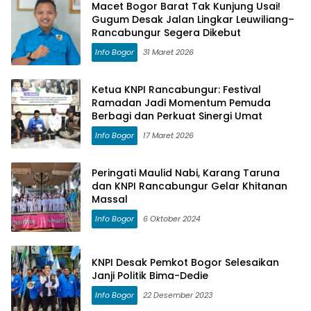
Macet Bogor Barat Tak Kunjung Usai!
Gugum Desak Jalan Lingkar Leuwiliang–
Rancabungur Segera Dikebut
Info Bogor
31 Maret 2026
Ketua KNPI Rancabungur: Festival
Ramadan Jadi Momentum Pemuda
Berbagi dan Perkuat Sinergi Umat
Info Bogor
17 Maret 2026
Peringati Maulid Nabi, Karang Taruna
dan KNPI Rancabungur Gelar Khitanan
Massal
Info Bogor
6 Oktober 2024
KNPI Desak Pemkot Bogor Selesaikan
Janji Politik Bima-Dedie
Info Bogor
22 Desember 2023