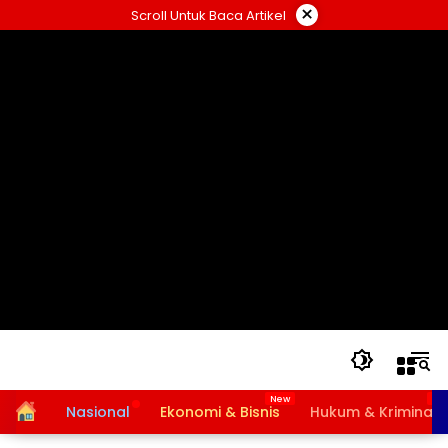
Langsung
×
Scroll Untuk Baca Artikel
ke
konten
Home
Nasional
Ekonomi & Bisnis
Hukum & Kriminal