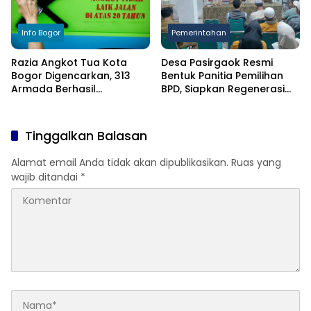
Info Bogor
Pemerintahan
Razia Angkot Tua Kota
Desa Pasirgaok Resmi
Bogor Digencarkan, 313
Bentuk Panitia Pemilihan
Armada Berhasil
BPD, Siapkan Regenerasi
Ditertibkan
Wakil Masyarakat untuk
Masa Jabatan 8 Tahun
Tinggalkan Balasan
Alamat email Anda tidak akan dipublikasikan.
Ruas yang
wajib ditandai
*