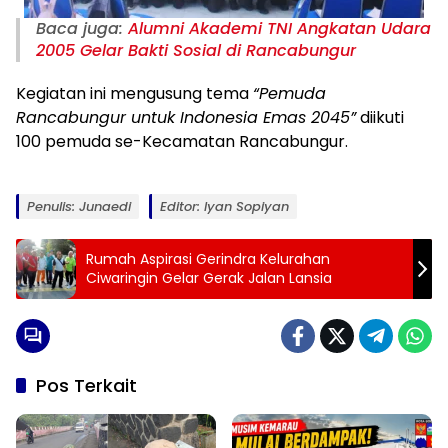
Baca juga:
Alumni Akademi TNI Angkatan Udara
2005 Gelar Bakti Sosial di Rancabungur
Kegiatan ini mengusung tema
“Pemuda
Rancabungur untuk Indonesia Emas 2045”
diikuti
100 pemuda se-Kecamatan Rancabungur.
Penulis: Junaedi
Editor: Iyan Sopiyan
Rumah Aspirasi Gerindra Kelurahan
Ciwaringin Gelar Gerak Jalan Lansia
Pos Terkait