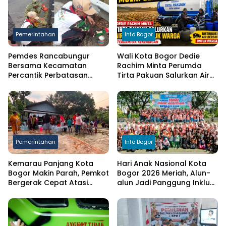
Pemerintahan
Info Bogor
Pemdes Rancabungur
Wali Kota Bogor Dedie
Bersama Kecamatan
Rachim Minta Perumda
Percantik Perbatasan
Tirta Pakuan Salurkan Air
Ciampea, Cat Pagar Merah
Bersih bagi Warga
Putih Sambut HUT RI ke-81
Terdampak Kekeringan
Pemerintahan
Info Bogor
Kemarau Panjang Kota
Hari Anak Nasional Kota
Bogor Makin Parah, Pemkot
Bogor 2026 Meriah, Alun-
Bergerak Cepat Atasi
alun Jadi Panggung Inklusi
Kekeringan
Anak