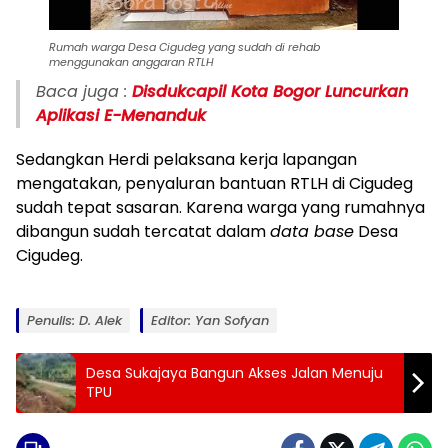
Rumah warga Desa Cigudeg yang sudah di rehab
menggunakan anggaran RTLH
Baca juga :
Disdukcapil Kota Bogor Luncurkan
Aplikasi E-Menanduk
Sedangkan Herdi pelaksana kerja lapangan
mengatakan, penyaluran bantuan RTLH di Cigudeg
sudah tepat sasaran. Karena warga yang rumahnya
dibangun sudah tercatat dalam
data base
Desa
Cigudeg.
Penulis: D. Alek
Editor: Yan Sofyan
Desa Sukajaya Bangun Akses Jalan Menuju
TPU