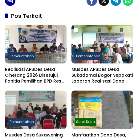
Pos Terkait
Pemerintahan
Pemerintahan
Realisasi APBDes Desa
Musdes APBDes Desa
Ciherang 2026 Disetujui,
Sukadamai Bogor Sepakati
Panitia Pemilihan BPD Resmi
Laporan Realisasi Dana
Dibentuk
Desa Semester I 2026
Pemerintahan
Sorot Desa
Musdes Desa Sukawening
Manfaatkan Dana Desa,