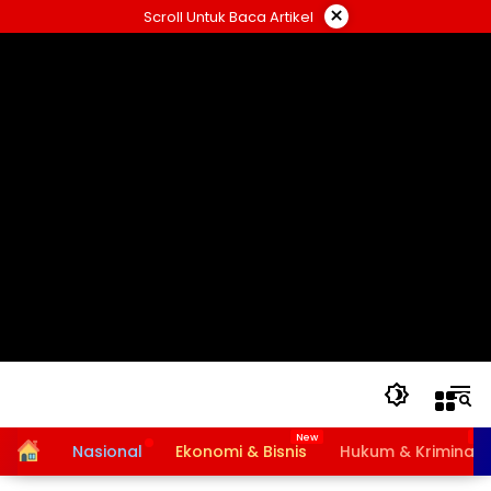
Langsung
×
Scroll Untuk Baca Artikel
ke
konten
Home
Nasional
Ekonomi & Bisnis
Hukum & Kriminal