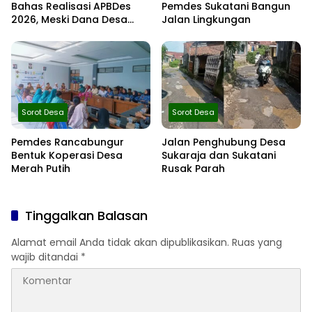
Bahas Realisasi APBDes
Pemdes Sukatani Bangun
2026, Meski Dana Desa
Jalan Lingkungan
Berkurang Infrastruktur
Tetap Dibangun
Sorot Desa
Sorot Desa
Pemdes Rancabungur
Jalan Penghubung Desa
Bentuk Koperasi Desa
Sukaraja dan Sukatani
Merah Putih
Rusak Parah
Tinggalkan Balasan
Alamat email Anda tidak akan dipublikasikan.
Ruas yang
wajib ditandai
*