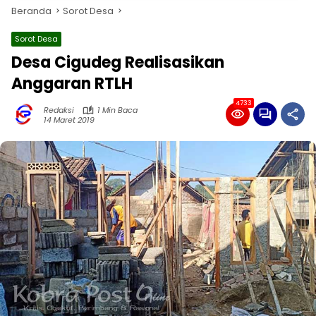
Beranda
Sorot Desa
Sorot Desa
Desa Cigudeg Realisasikan
Anggaran RTLH
4733
Redaksi
1 Min Baca
14 Maret 2019