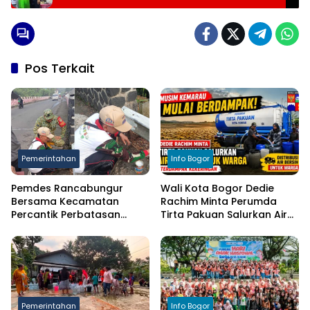
Pos Terkait
Pemerintahan
Info Bogor
Pemdes Rancabungur
Wali Kota Bogor Dedie
Bersama Kecamatan
Rachim Minta Perumda
Percantik Perbatasan
Tirta Pakuan Salurkan Air
Ciampea, Cat Pagar Merah
Bersih bagi Warga
Putih Sambut HUT RI ke-81
Terdampak Kekeringan
Pemerintahan
Info Bogor