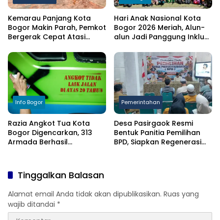
Kemarau Panjang Kota
Hari Anak Nasional Kota
Bogor Makin Parah, Pemkot
Bogor 2026 Meriah, Alun-
Bergerak Cepat Atasi
alun Jadi Panggung Inklusi
Kekeringan
Anak
Info Bogor
Pemerintahan
Razia Angkot Tua Kota
Desa Pasirgaok Resmi
Bogor Digencarkan, 313
Bentuk Panitia Pemilihan
Armada Berhasil
BPD, Siapkan Regenerasi
Ditertibkan
Wakil Masyarakat untuk
Masa Jabatan 8 Tahun
Tinggalkan Balasan
Alamat email Anda tidak akan dipublikasikan.
Ruas yang
wajib ditandai
*