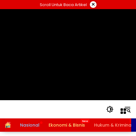
Langsung
×
Scroll Untuk Baca Artikel
ke
konten
Home
Nasional
Ekonomi & Bisnis
Hukum & Kriminal