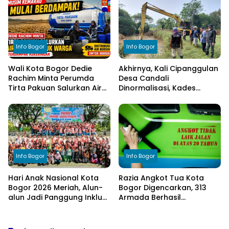
Elemen Masyarakat
Anggaran
Info Bogor
Info Bogor
Wali Kota Bogor Dedie
Akhirnya, Kali Cipanggulan
Rachim Minta Perumda
Desa Candali
Tirta Pakuan Salurkan Air
Dinormalisasi, Kades
Bersih bagi Warga
Ucapkan Terima Kasih
Terdampak Kekeringan
kepada Bupati Bogor
Info Bogor
Info Bogor
Hari Anak Nasional Kota
Razia Angkot Tua Kota
Bogor 2026 Meriah, Alun-
Bogor Digencarkan, 313
alun Jadi Panggung Inklusi
Armada Berhasil
Anak
Ditertibkan