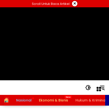
Langsung
×
Scroll Untuk Baca Artikel
ke
konten
Home
Nasional
Ekonomi & Bisnis
Hukum & Kriminal