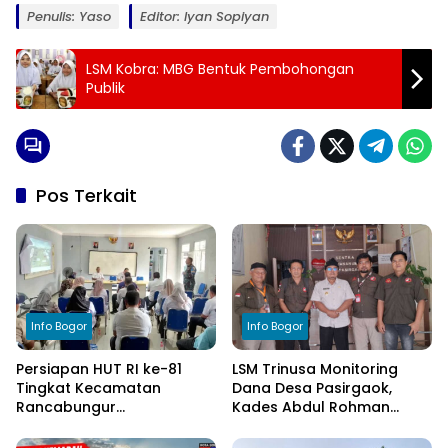
Penulis: Yaso
Editor: Iyan Sopiyan
LSM Kobra: MBG Bentuk Pembohongan
Publik
Pos Terkait
Info Bogor
Info Bogor
Persiapan HUT RI ke-81
LSM Trinusa Monitoring
Tingkat Kecamatan
Dana Desa Pasirgaok,
Rancabungur
Kades Abdul Rohman
Dimatangkan di Desa
Tegaskan Komitmen
Cimulang, Libatkan Seluruh
Transparansi Pengelolaan