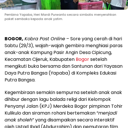
Pembina Yapaba, Heri Mardi Purwanto secara simbolis menyerahkan
paket sembako kepada anak yatim.
BOGOR,
Kobra Post Online
– Sore yang cerah di hari
Sabtu (29/3), wajah-wajah gembira menghiasi paras
anak-anak Kampung Pasir Angin Desa Cipicung,
Kecamatan Cijeruk, Kabupaten
Bogor
setelah
mengikuti buka bersama dan Santunan dari Yayasan
Daya Putra Bangsa (Yapaba) di Kompleks Edukasi
Putra Bangsa.
Kegembiraan semakin sempurna setelah anak anak
dihibur dengan lagu balada religi dari Kelompok
Penyanyi Jalan (KPJ) Merdeka Bogor pimpinan Tohir
Kulikulo dan siraman rohani bertemakan “
menjadi
anak sholeh
” yang disampaikan secara interaktif
oleh Ustad Ibad (Abdurrahim) dan pemutaran film