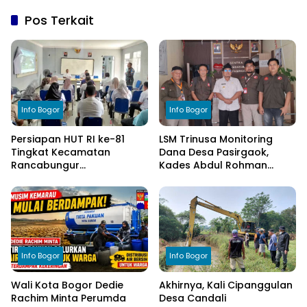
Pos Terkait
Info Bogor
Info Bogor
Persiapan HUT RI ke-81
LSM Trinusa Monitoring
Tingkat Kecamatan
Dana Desa Pasirgaok,
Rancabungur
Kades Abdul Rohman
Dimatangkan di Desa
Tegaskan Komitmen
Cimulang, Libatkan Seluruh
Transparansi Pengelolaan
Elemen Masyarakat
Anggaran
Info Bogor
Info Bogor
Wali Kota Bogor Dedie
Akhirnya, Kali Cipanggulan
Rachim Minta Perumda
Desa Candali