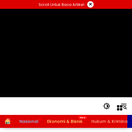
Langsung
×
Scroll Untuk Baca Artikel
ke
konten
Home
Nasional
Ekonomi & Bisnis
Hukum & Kriminal