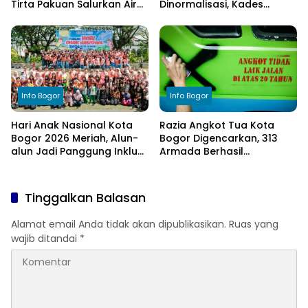
Tirta Pakuan Salurkan Air
Dinormalisasi, Kades
Bersih bagi Warga
Ucapkan Terima Kasih
Terdampak Kekeringan
kepada Bupati Bogor
Info Bogor
Info Bogor
Hari Anak Nasional Kota
Razia Angkot Tua Kota
Bogor 2026 Meriah, Alun-
Bogor Digencarkan, 313
alun Jadi Panggung Inklusi
Armada Berhasil
Anak
Ditertibkan
Tinggalkan Balasan
Alamat email Anda tidak akan dipublikasikan.
Ruas yang
wajib ditandai
*