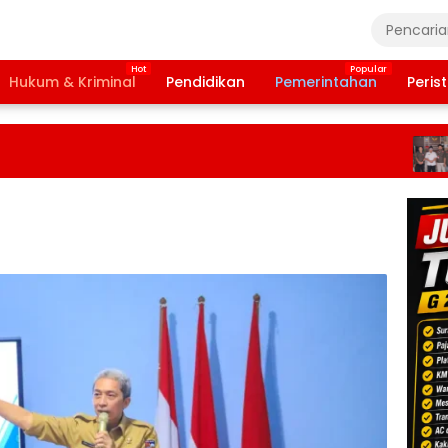
Hukum & Kriminal
Pendidikan
Pemerintahan
Peris
LS
Da
Ab
Ko
Pe