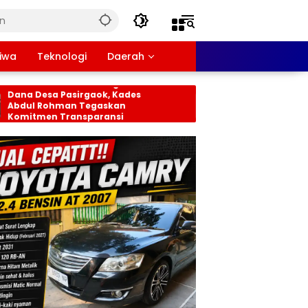
tiwa
Teknologi
Daerah
M Trinusa Monitoring
Pemdes Rancabungu
na Desa Pasirgaok, Kades
Bersama Kecamatan
dul Rohman Tegaskan
Percantik Perbatasa
mitmen Transparansi
Ciampea, Cat Pagar 
ngelolaan Anggaran
Putih Sambut HUT RI 