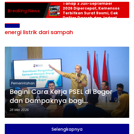
Tahap 3 Juli-September
2026 Dipercepat, Kemensos
Breaking News
Terbitkan Surat Resmi, Cek
Daftar Daerah dan Jadwal
Pencairan
energi listrik dari sampah
Pemerintahan
Begini Cara Kerja PSEL di Bogor
dan Dampaknya bagi
Lingkungan
28 Mei 2026
Selengkapnya