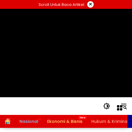
Langsung
×
Scroll Untuk Baca Artikel
ke
konten
Home
Nasional
Ekonomi & Bisnis
Hukum & Kriminal
Bansos PKH dan BPNT