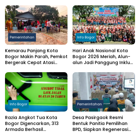
Ciampea, Cat Pagar Merah
Bersih bagi Warga
Putih Sambut HUT RI ke-81
Terdampak Kekeringan
Pemerintahan
Info Bogor
Kemarau Panjang Kota
Hari Anak Nasional Kota
Bogor Makin Parah, Pemkot
Bogor 2026 Meriah, Alun-
Bergerak Cepat Atasi
alun Jadi Panggung Inklusi
Kekeringan
Anak
Info Bogor
Pemerintahan
Razia Angkot Tua Kota
Desa Pasirgaok Resmi
Bogor Digencarkan, 313
Bentuk Panitia Pemilihan
Armada Berhasil
BPD, Siapkan Regenerasi
Ditertibkan
Wakil Masyarakat untuk