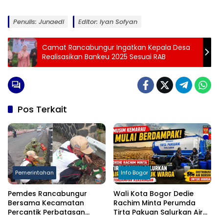
Penulis: Junaedi
Editor: Iyan Sofyan
Camat Rancabungur Ingatkan Kepala Desa
Realisasikan Bankeu 2025 Sesuai RAB
Pos Terkait
Pemerintahan
Info Bogor
Pemdes Rancabungur
Wali Kota Bogor Dedie
Bersama Kecamatan
Rachim Minta Perumda
Percantik Perbatasan
Tirta Pakuan Salurkan Air