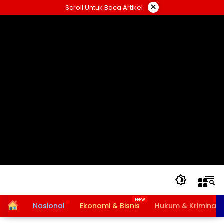
Langsung
×
Scroll Untuk Baca Artikel
ke
konten
Home
Nasional
Ekonomi & Bisnis
Hukum & Kriminal