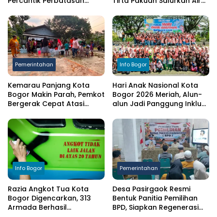
Percantik Perbatasan
Tirta Pakuan Salurkan Air
Ciampea, Cat Pagar Merah
Bersih bagi Warga
Putih Sambut HUT RI ke-81
Terdampak Kekeringan
Pemerintahan
Info Bogor
Kemarau Panjang Kota
Hari Anak Nasional Kota
Bogor Makin Parah, Pemkot
Bogor 2026 Meriah, Alun-
Bergerak Cepat Atasi
alun Jadi Panggung Inklusi
Kekeringan
Anak
Info Bogor
Pemerintahan
Razia Angkot Tua Kota
Desa Pasirgaok Resmi
Bogor Digencarkan, 313
Bentuk Panitia Pemilihan
Armada Berhasil
BPD, Siapkan Regenerasi
Ditertibkan
Wakil Masyarakat untuk