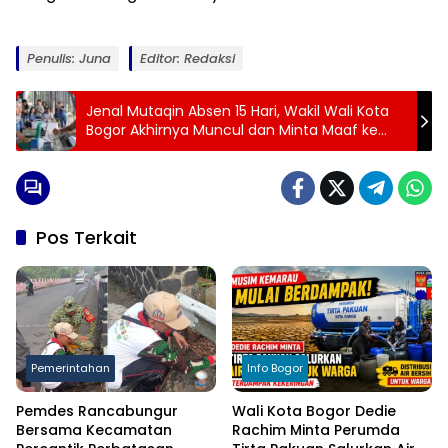
Penulis: Juna
Editor: Redaksi
Jenal Mutaqin Absen 15 Hari, Wakil Wali Kota
Bogor Akhirnya Muncul dan Minta Maaf ke
Publik
Pos Terkait
Pemerintahan
Info Bogor
Pemdes Rancabungur
Wali Kota Bogor Dedie
Bersama Kecamatan
Rachim Minta Perumda