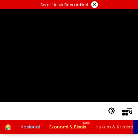
Langsung
×
Scroll Untuk Baca Artikel
ke
konten
Home
Nasional
Ekonomi & Bisnis
Hukum & Kriminal