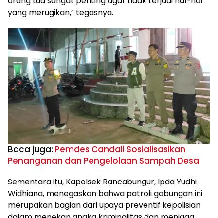
orang tua sangat penting agar tidak terjadi hal-hal
yang merugikan,” tegasnya.
Baca juga:
Pemdes Candali Sosialisasikan
Penanganan dan Pengelolaan Sampah Desa
Sementara itu, Kapolsek Rancabungur, Ipda Yudhi
Widhiana, menegaskan bahwa patroli gabungan ini
merupakan bagian dari upaya preventif kepolisian
dalam menekan angka kriminalitas dan menjaga