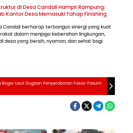
ruktur di Desa Candali Hampir Rampung:
hab Kantor Desa Memasuki Tahap Finishing
sa Candali berharap terbangun sinergi yang kuat
akat dalam menjaga kebersihan lingkungan,
i desa yang bersih, nyaman, dan sehat bagi
ta Bogor Usut Dugaan Penyerobotan Fasos-Fasum