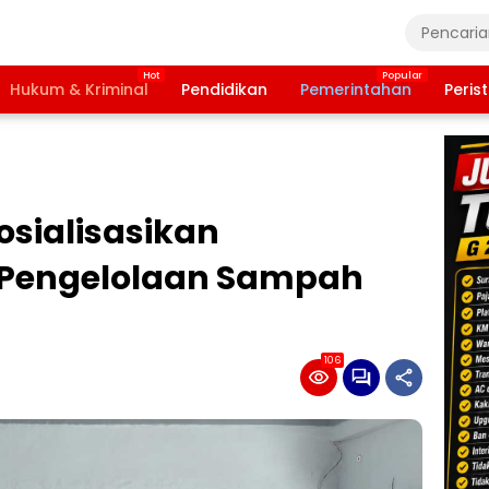
Hukum & Kriminal
Pendidikan
Pemerintahan
Peris
sialisasikan
Pengelolaan Sampah
106