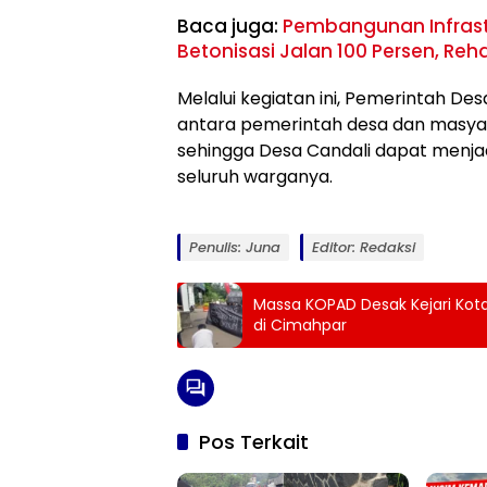
Baca juga:
Pembangunan Infrast
Betonisasi Jalan 100 Persen, Re
Melalui kegiatan ini, Pemerintah De
antara pemerintah desa dan masyar
sehingga Desa Candali dapat menjad
seluruh warganya.
Penulis: Juna
Editor: Redaksi
Massa KOPAD Desak Kejari Ko
di Cimahpar
Pos Terkait