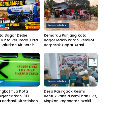
gor
Pemerintahan
ta Bogor Dedie
Kemarau Panjang Kota
Minta Perumda Tirta
Bogor Makin Parah, Pemkot
Salurkan Air Bersih
Bergerak Cepat Atasi
arga Terdampak
Kekeringan
ngan
gor
Pemerintahan
ngkot Tua Kota
Desa Pasirgaok Resmi
igencarkan, 313
Bentuk Panitia Pemilihan BPD,
Berhasil Ditertibkan
Siapkan Regenerasi Wakil
Masyarakat untuk Masa
Jabatan 8 Tahun