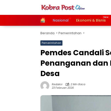
Langsung
ke
konten
Home
Nasional
Ekonomi & Bisnis
Beranda
Pemerintahan
Pemerintahan
Pemdes Candali So
Penanganan dan 
Desa
Redaksi
2 Min Baca
23 Februari 2026