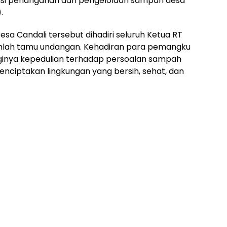
isasi penanganan dan pengelolaan sampah desa
.
esa Candali tersebut dihadiri seluruh Ketua RT
umlah tamu undangan. Kehadiran para pemangku
ginya kepedulian terhadap persoalan sampah
nciptakan lingkungan yang bersih, sehat, dan