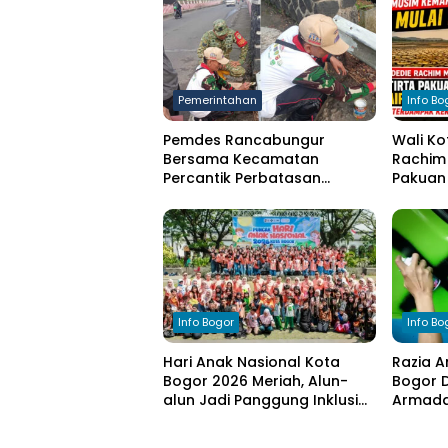
Pemerintahan
Info Bo
Pemdes Rancabungur
Wali Ko
Bersama Kecamatan
Rachim 
Percantik Perbatasan
Pakuan 
Ciampea, Cat Pagar Merah
bagi W
Putih Sambut HUT RI ke-81
Kekeri
Info Bogor
Info Bo
Hari Anak Nasional Kota
Razia A
Bogor 2026 Meriah, Alun-
Bogor D
alun Jadi Panggung Inklusi
Armada 
Anak