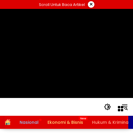
Langsung
×
Scroll Untuk Baca Artikel
ke
konten
Home
Nasional
Ekonomi & Bisnis
Hukum & Kriminal