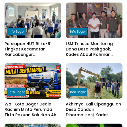
Info Bogor
Info Bogor
Persiapan HUT RI ke-81
LSM Trinusa Monitoring
Tingkat Kecamatan
Dana Desa Pasirgaok,
Rancabungur
Kades Abdul Rohman
Dimatangkan di Desa
Tegaskan Komitmen
Cimulang, Libatkan Seluruh
Transparansi Pengelolaan
Elemen Masyarakat
Anggaran
Info Bogor
Info Bogor
Wali Kota Bogor Dedie
Akhirnya, Kali Cipanggulan
Rachim Minta Perumda
Desa Candali
Tirta Pakuan Salurkan Air
Dinormalisasi, Kades
Bersih bagi Warga
Ucapkan Terima Kasih
Terdampak Kekeringan
kepada Bupati Bogor