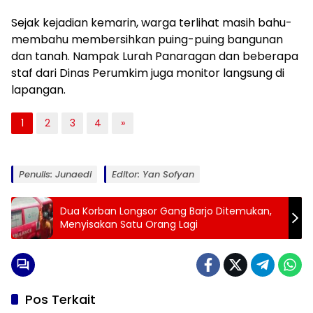
Sejak kejadian kemarin, warga terlihat masih bahu-
membahu membersihkan puing-puing bangunan
dan tanah. Nampak Lurah Panaragan dan beberapa
staf dari Dinas Perumkim juga monitor langsung di
lapangan.
1
2
3
4
»
Penulis: Junaedi
Editor: Yan Sofyan
Dua Korban Longsor Gang Barjo Ditemukan,
Menyisakan Satu Orang Lagi
Pos Terkait