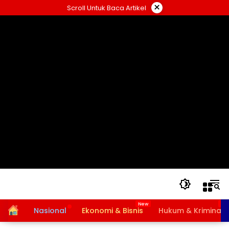
Langsung
×
Scroll Untuk Baca Artikel
ke
konten
Home
Nasional
Ekonomi & Bisnis
Hukum & Kriminal