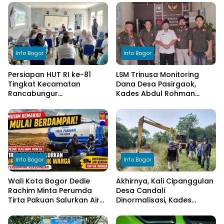
Info Bogor
Info Bogor
Persiapan HUT RI ke-81
LSM Trinusa Monitoring
Tingkat Kecamatan
Dana Desa Pasirgaok,
Rancabungur
Kades Abdul Rohman
Dimatangkan di Desa
Tegaskan Komitmen
Cimulang, Libatkan Seluruh
Transparansi Pengelolaan
Elemen Masyarakat
Anggaran
Info Bogor
Info Bogor
Wali Kota Bogor Dedie
Akhirnya, Kali Cipanggulan
Rachim Minta Perumda
Desa Candali
Tirta Pakuan Salurkan Air
Dinormalisasi, Kades
Bersih bagi Warga
Ucapkan Terima Kasih
Terdampak Kekeringan
kepada Bupati Bogor