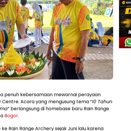
na penuh kebersamaan mewarnai perayaan
ry Centre. Acara yang mengusung tema “
10 Tahun
ama
” berlangsung di homebase baru Rain Range
ta
Bogor
.
ke Rain Range Archery sejak Juni lalu karena