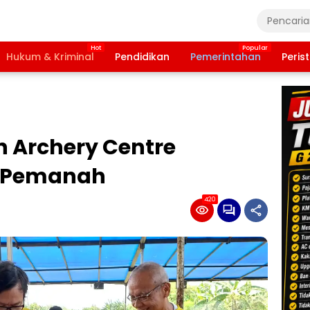
Hukum & Kriminal
Pendidikan
Pemerintahan
Peris
n Archery Centre
n Pemanah
420