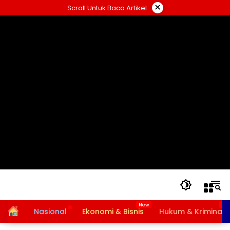
Langsung
×
Scroll Untuk Baca Artikel
ke
konten
Home
Nasional
Ekonomi & Bisnis
Hukum & Kriminal