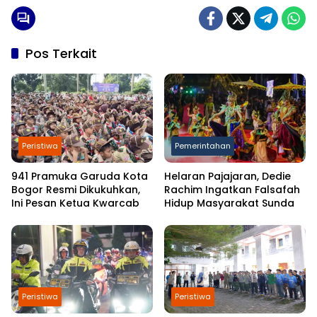
Pos Terkait
Peristiwa
Pemerintahan
941 Pramuka Garuda Kota
Helaran Pajajaran, Dedie
Bogor Resmi Dikukuhkan,
Rachim Ingatkan Falsafah
Ini Pesan Ketua Kwarcab
Hidup Masyarakat Sunda
Peristiwa
Peristiwa