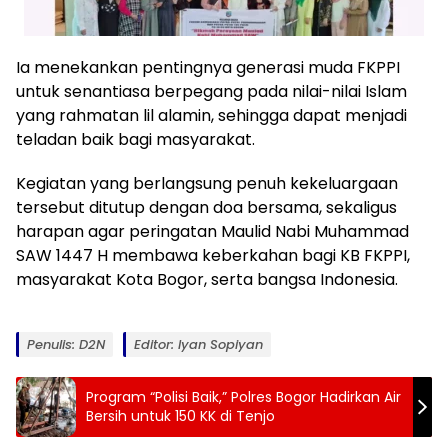
Ia menekankan pentingnya generasi muda FKPPI
untuk senantiasa berpegang pada nilai-nilai Islam
yang rahmatan lil alamin, sehingga dapat menjadi
teladan baik bagi masyarakat.
Kegiatan yang berlangsung penuh kekeluargaan
tersebut ditutup dengan doa bersama, sekaligus
harapan agar peringatan Maulid Nabi Muhammad
SAW 1447 H membawa keberkahan bagi KB FKPPI,
masyarakat Kota Bogor, serta bangsa Indonesia.
Penulis: D2N
Editor: Iyan Sopiyan
Program “Polisi Baik,” Polres Bogor Hadirkan Air
Bersih untuk 150 KK di Tenjo