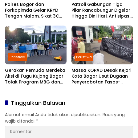
Polres Bogor dan
Patroli Gabungan Tiga
Forkopimda Gelar KRYD
Pilar Rancabungur Digelar
Tengah Malam, Sikat 3C
Hingga Dini Hari, Antisipasi
dan Jaga Keamanan
Gangguan Kamtibmas
Kabupaten Bogor
Selama Ramadan
Peristiwa
Peristiwa
Gerakan Pemuda Merdeka
Massa KOPAD Desak Kejari
Aksi di Tugu Kujang Bogor
Kota Bogor Usut Dugaan
Tolak Program MBG dan
Penyerobotan Fasos-
Koperasi Merah Putih
Fasum di Cimahpar
Tinggalkan Balasan
Alamat email Anda tidak akan dipublikasikan.
Ruas yang
wajib ditandai
*