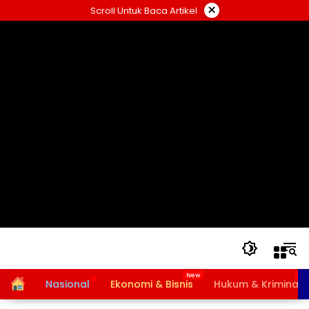
Langsung
×
Scroll Untuk Baca Artikel
ke
konten
Home
Nasional
Ekonomi & Bisnis
Hukum & Kriminal