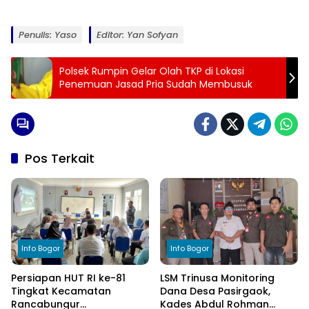
Penulis: Yaso
Editor: Yan Sofyan
Polsek Rumpin Gelar Olah TKP di Lokasi
Penemuan Jasad Pria Sudah Membusuk
Pos Terkait
Info Bogor
Info Bogor
Persiapan HUT RI ke-81
LSM Trinusa Monitoring
Tingkat Kecamatan
Dana Desa Pasirgaok,
Rancabungur
Kades Abdul Rohman