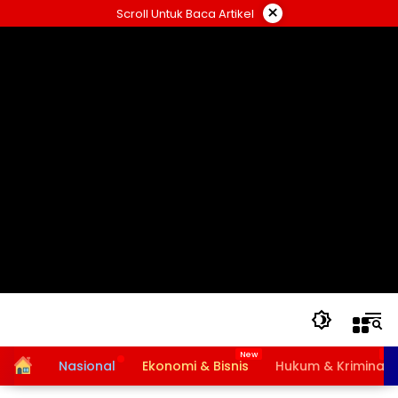
Langsung
×
Scroll Untuk Baca Artikel
ke
konten
Home
Nasional
Ekonomi & Bisnis
Hukum & Kriminal