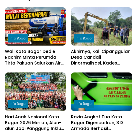
Dimatangkan di Desa
Tegaskan Komitmen
Cimulang, Libatkan Seluruh
Transparansi Pengelolaan
Elemen Masyarakat
Anggaran
Info Bogor
Info Bogor
Wali Kota Bogor Dedie
Akhirnya, Kali Cipanggulan
Rachim Minta Perumda
Desa Candali
Tirta Pakuan Salurkan Air
Dinormalisasi, Kades
Bersih bagi Warga
Ucapkan Terima Kasih
Terdampak Kekeringan
kepada Bupati Bogor
Info Bogor
Info Bogor
Hari Anak Nasional Kota
Razia Angkot Tua Kota
Bogor 2026 Meriah, Alun-
Bogor Digencarkan, 313
alun Jadi Panggung Inklusi
Armada Berhasil
Anak
Ditertibkan