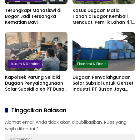
Terungkap! Mahasiswi di
Kasus Dugaan Mafia
Bogor Jadi Tersangka
Tanah di Bogor Kembali
Kematian Bayi,
Mencuat, Pemilik Lahan 4,1
Sembunyikan Kehamilan
Hektare Minta
hingga Simpan Jasad di
Perlindungan Hukum
Lemari
Hukum & Kriminal
Ekonomi & Bisnis
Kapolsek Parung Selidiki
Dugaan Penyalahgunaan
Dugaan Penyalahgunaan
Solar Subsidi untuk Genset
Solar Subsidi oleh PT Busan
Industri, PT Busan Jaya
Jaya Sukses
Sukses Akui Pembelian 60
Liter BBM
Tinggalkan Balasan
Alamat email Anda tidak akan dipublikasikan.
Ruas yang
wajib ditandai
*