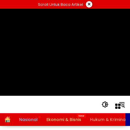
Langsung
×
Scroll Untuk Baca Artikel
ke
konten
Home
Nasional
Ekonomi & Bisnis
Hukum & Kriminal