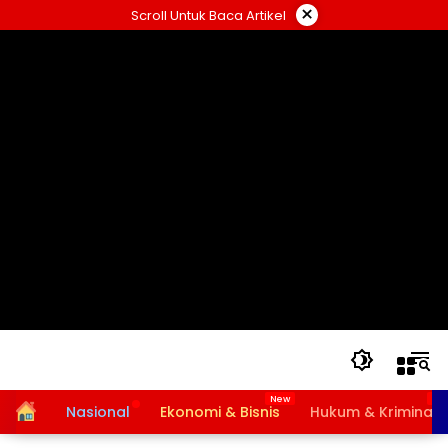
Langsung
×
Scroll Untuk Baca Artikel
ke
konten
Home
Nasional
Ekonomi & Bisnis
Hukum & Kriminal