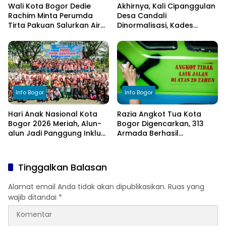
Wali Kota Bogor Dedie
Akhirnya, Kali Cipanggulan
Rachim Minta Perumda
Desa Candali
Tirta Pakuan Salurkan Air
Dinormalisasi, Kades
Bersih bagi Warga
Ucapkan Terima Kasih
Terdampak Kekeringan
kepada Bupati Bogor
Info Bogor
Info Bogor
Hari Anak Nasional Kota
Razia Angkot Tua Kota
Bogor 2026 Meriah, Alun-
Bogor Digencarkan, 313
alun Jadi Panggung Inklusi
Armada Berhasil
Anak
Ditertibkan
Tinggalkan Balasan
Alamat email Anda tidak akan dipublikasikan.
Ruas yang
wajib ditandai
*