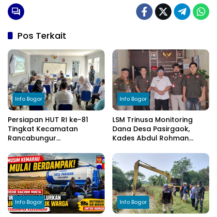
Pos Terkait
Info Bogor
Info Bogor
Persiapan HUT RI ke-81
LSM Trinusa Monitoring
Tingkat Kecamatan
Dana Desa Pasirgaok,
Rancabungur
Kades Abdul Rohman
Dimatangkan di Desa
Tegaskan Komitmen
Cimulang, Libatkan Seluruh
Transparansi Pengelolaan
Elemen Masyarakat
Anggaran
Info Bogor
Info Bogor