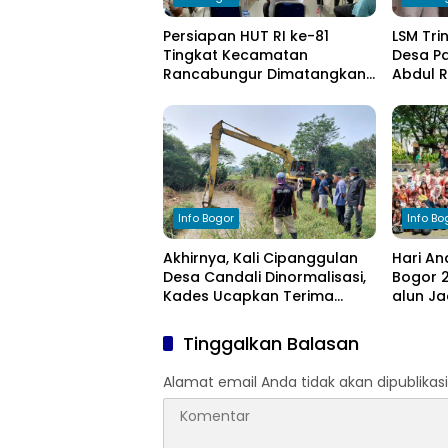
Persiapan HUT RI ke-81
LSM Tri
Tingkat Kecamatan
Desa Pa
Rancabungur Dimatangkan
Abdul 
di Desa Cimulang, Libatkan
Komitm
Seluruh Elemen Masyarakat
Pengel
Info Bogor
Info Bo
Akhirnya, Kali Cipanggulan
Hari An
Desa Candali Dinormalisasi,
Bogor 2
Kades Ucapkan Terima
alun Ja
Kasih kepada Bupati Bogor
Anak
Tinggalkan Balasan
Alamat email Anda tidak akan dipublikasi