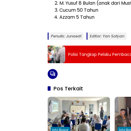
M. Yusuf 8 Bulan (anak dari Mu
Cucum 50 Tahun
Azzam 5 Tahun
Penulis: Junaedi
Editor: Yan Sofyan
Polisi Tangkap Pelaku Pembacok
Pos Terkait
Info Bogor
Info Bo