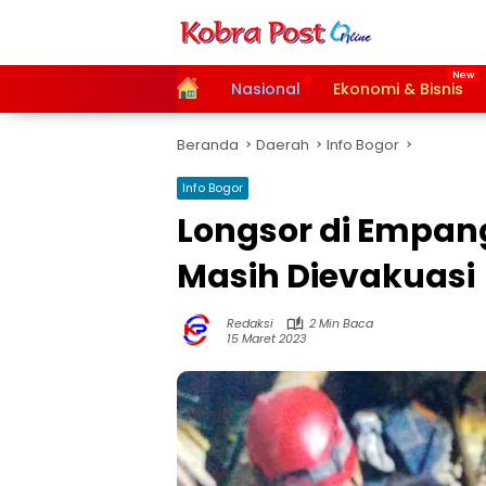
Langsung
ke
konten
Home
Nasional
Ekonomi & Bisnis
Beranda
Daerah
Info Bogor
Info Bogor
Longsor di Empan
Masih Dievakuasi
Redaksi
2 Min Baca
15 Maret 2023