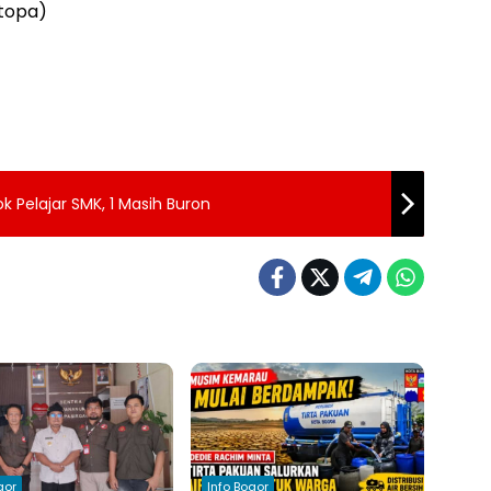
stopa)
 Pelajar SMK, 1 Masih Buron
gor
Info Bogor