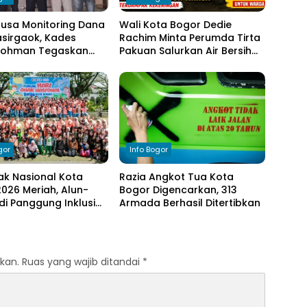
nusa Monitoring Dana
Wali Kota Bogor Dedie
sirgaok, Kades
Rachim Minta Perumda Tirta
Rohman Tegaskan
Pakuan Salurkan Air Bersih
en Transparansi
bagi Warga Terdampak
olaan Anggaran
Kekeringan
gor
Info Bogor
ak Nasional Kota
Razia Angkot Tua Kota
026 Meriah, Alun-
Bogor Digencarkan, 313
di Panggung Inklusi
Armada Berhasil Ditertibkan
kan.
Ruas yang wajib ditandai
*