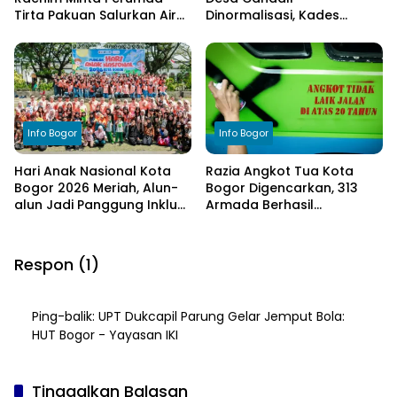
Tirta Pakuan Salurkan Air
Dinormalisasi, Kades
Bersih bagi Warga
Ucapkan Terima Kasih
Terdampak Kekeringan
kepada Bupati Bogor
Info Bogor
Info Bogor
Hari Anak Nasional Kota
Razia Angkot Tua Kota
Bogor 2026 Meriah, Alun-
Bogor Digencarkan, 313
alun Jadi Panggung Inklusi
Armada Berhasil
Anak
Ditertibkan
Respon (1)
Ping-balik:
UPT Dukcapil Parung Gelar Jemput Bola:
HUT Bogor - Yayasan IKI
Tinggalkan Balasan