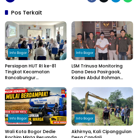
Pos Terkait
Info Bogor
Info Bogor
Persiapan HUT RI ke-81
LSM Trinusa Monitoring
Tingkat Kecamatan
Dana Desa Pasirgaok,
Rancabungur
Kades Abdul Rohman
Dimatangkan di Desa
Tegaskan Komitmen
Cimulang, Libatkan Seluruh
Transparansi Pengelolaan
Elemen Masyarakat
Anggaran
Info Bogor
Info Bogor
Wali Kota Bogor Dedie
Akhirnya, Kali Cipanggulan
Rachim Minta Perumda
Desa Candali