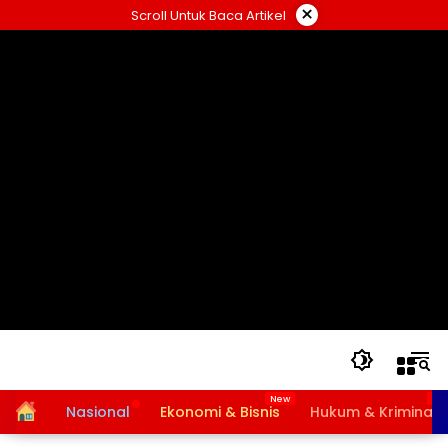
Langsung
×
Scroll Untuk Baca Artikel
ke
konten
Home
Nasional
Ekonomi & Bisnis
Hukum & Kriminal