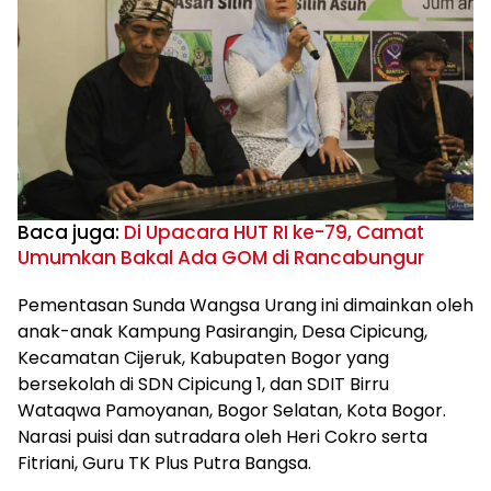
Baca juga:
Di Upacara HUT RI ke-79, Camat
Umumkan Bakal Ada GOM di Rancabungur
Pementasan Sunda Wangsa Urang ini dimainkan oleh
anak-anak Kampung Pasirangin, Desa Cipicung,
Kecamatan Cijeruk, Kabupaten Bogor yang
bersekolah di SDN Cipicung 1, dan SDIT Birru
Wataqwa Pamoyanan, Bogor Selatan, Kota Bogor.
Narasi puisi dan sutradara oleh Heri Cokro serta
Fitriani, Guru TK Plus Putra Bangsa.