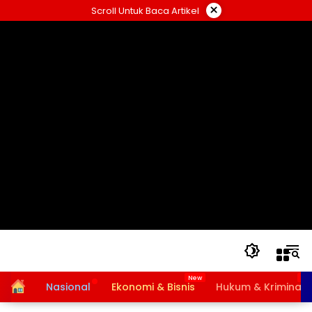
Langsung
×
Scroll Untuk Baca Artikel
ke
konten
Home
Nasional
Ekonomi & Bisnis
Hukum & Kriminal