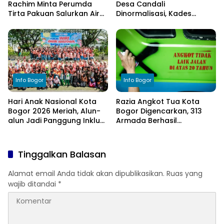
Rachim Minta Perumda
Desa Candali
Tirta Pakuan Salurkan Air
Dinormalisasi, Kades
Bersih bagi Warga
Ucapkan Terima Kasih
Terdampak Kekeringan
kepada Bupati Bogor
Info Bogor
Info Bogor
Hari Anak Nasional Kota
Razia Angkot Tua Kota
Bogor 2026 Meriah, Alun-
Bogor Digencarkan, 313
alun Jadi Panggung Inklusi
Armada Berhasil
Anak
Ditertibkan
Tinggalkan Balasan
Alamat email Anda tidak akan dipublikasikan.
Ruas yang
wajib ditandai
*