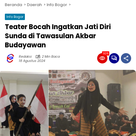
Beranda
Daerah
Info Bogor
Info Bogor
Teater Bocah Ingatkan Jati Diri
Sunda di Tawasulan Akbar
Budayawan
926
Redaksi
2 Min Baca
18 Agustus 2024