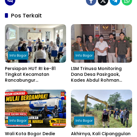
Pos Terkait
Info Bogor
Info Bogor
Persiapan HUT RI ke-81
LSM Trinusa Monitoring
Tingkat Kecamatan
Dana Desa Pasirgaok,
Rancabungur
Kades Abdul Rohman
Dimatangkan di Desa
Tegaskan Komitmen
Cimulang, Libatkan Seluruh
Transparansi Pengelolaan
Elemen Masyarakat
Anggaran
Info Bogor
Info Bogor
Wali Kota Bogor Dedie
Akhirnya, Kali Cipanggulan