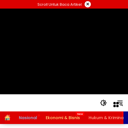
Langsung
×
Scroll Untuk Baca Artikel
ke
konten
Home
Nasional
Ekonomi & Bisnis
Hukum & Kriminal