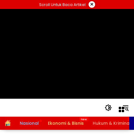
Langsung
×
Scroll Untuk Baca Artikel
ke
konten
Home
Nasional
Ekonomi & Bisnis
Hukum & Kriminal
Bansos PKH dan BPNT