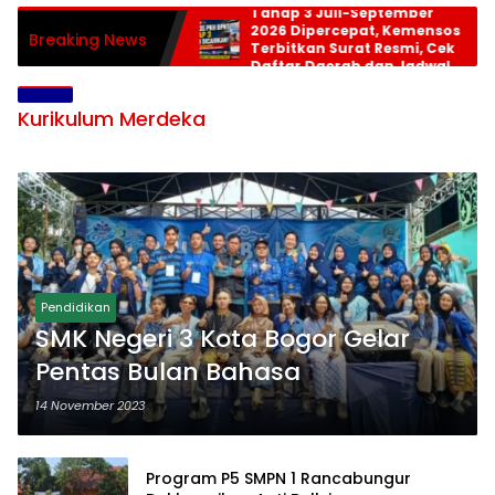
Tahap 3 Juli-September
2026 Dipercepat, Kemensos
Breaking News
Terbitkan Surat Resmi, Cek
Daftar Daerah dan Jadwal
Pencairan
Kurikulum Merdeka
Pendidikan
SMK Negeri 3 Kota Bogor Gelar
Pentas Bulan Bahasa
14 November 2023
Program P5 SMPN 1 Rancabungur