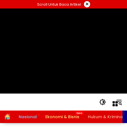
Langsung
×
Scroll Untuk Baca Artikel
ke
konten
Home
Nasional
Ekonomi & Bisnis
Hukum & Kriminal
Bansos PKH dan BPNT