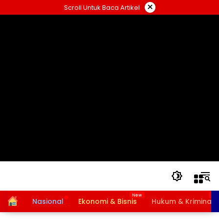
Langsung
×
Scroll Untuk Baca Artikel
ke
konten
Home
Nasional
Ekonomi & Bisnis
Hukum & Kriminal
Bansos PKH dan BPNT