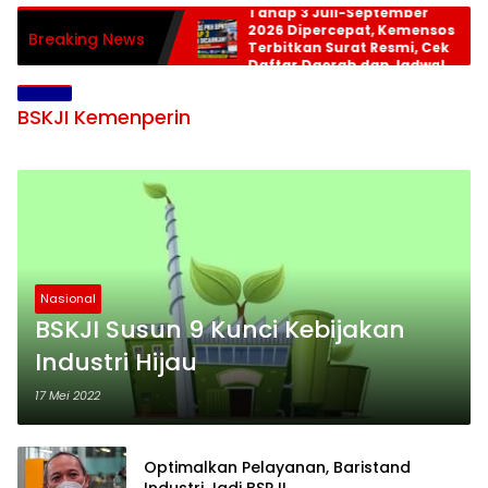
Tahap 3 Juli-September
2026 Dipercepat, Kemensos
Breaking News
Terbitkan Surat Resmi, Cek
Daftar Daerah dan Jadwal
Pencairan
BSKJI Kemenperin
Nasional
BSKJI Susun 9 Kunci Kebijakan
Industri Hijau
17 Mei 2022
Optimalkan Pelayanan, Baristand