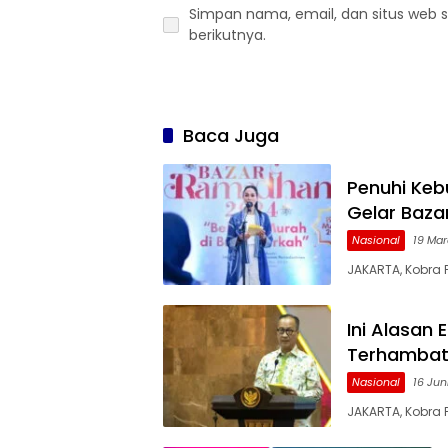
Simpan nama, email, dan situs web 
berikutnya.
Baca Juga
Penuhi Keb
Gelar Baz
Nasional
19 Mar
JAKARTA, Kobra 
Ini Alasan 
Terhamba
Nasional
16 Jun
JAKARTA, Kobra P