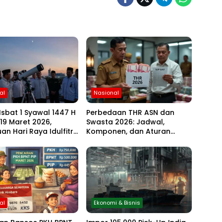
al
Nasional
Isbat 1 Syawal 1447 H
Perbedaan THR ASN dan
 19 Maret 2026,
Swasta 2026: Jadwal,
an Hari Raya Idulfitri
Komponen, dan Aturan
u Hasil Rukyat Hilal
Lengkapnya
al
Ekonomi & Bisnis