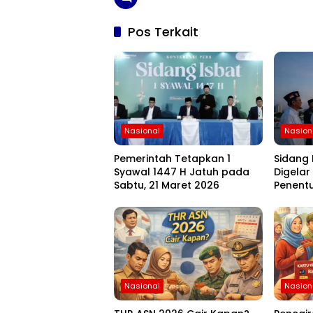
Pos Terkait
Nasional
Nasion
Pemerintah Tetapkan 1
Sidang 
Syawal 1447 H Jatuh pada
Digelar
Sabtu, 21 Maret 2026
Penentu
Menungg
Nasional
Nasion