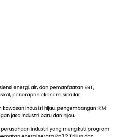
iensi energi, air, dan pemanfaatan EBT,
fiskal, penerapan ekonomi sirkular.
 kawasan industri hijau, pengembangan IKM
an jasa industri baru dan hijau.
2 perusahaan industri yang mengikuti program
hematan energi setara Rp3,2 Triliun dan