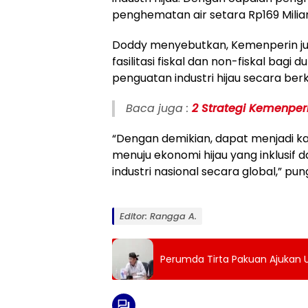
penghematan air setara Rp169 Miliar
Doddy menyebutkan, Kemenperin ju
fasilitasi fiskal dan non-fiskal ba
penguatan industri hijau secara be
Baca juga :
2 Strategi Kemenperi
“Dengan demikian, dapat menjadi ka
menuju ekonomi hijau yang inklusif 
industri nasional secara global,” pu
Editor: Rangga A.
Perumda Tirta Pakuan Ajukan U