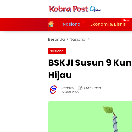
Langsung
ke
konten
Home
Nasional
Ekonomi & Bisnis
Beranda
Nasional
Nasional
BSKJI Susun 9 Kun
Hijau
Redaksi
1 Min Baca
17 Mei 2022