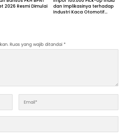
ran Bansos PKH BPNT
Impor 105.000 Pick-Up India
et 2026 Resmi Dimulai
dan Implikasinya terhadap
Industri Kaca Otomotif
Nasional
kan.
Ruas yang wajib ditandai
*