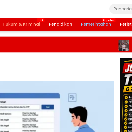
Hukum & Kriminal
Pendidikan
Pemerintahan
Peris
LSM Tri
Dana De
Abdul R
Komitme
Pengelo