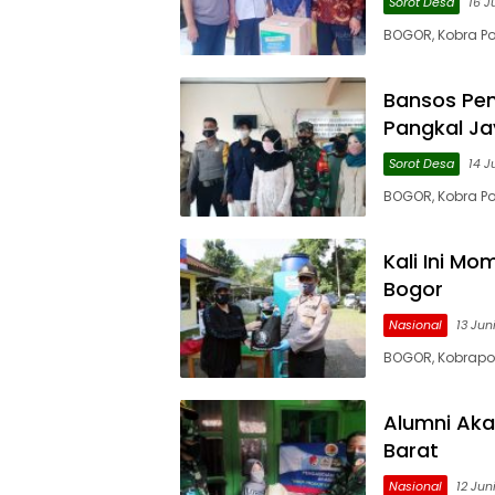
Sorot Desa
16 J
BOGOR, Kobra Po
Bansos Pem
Pangkal J
Sorot Desa
14 J
BOGOR, Kobra Po
Kali Ini M
Bogor
Nasional
13 Jun
BOGOR, Kobrapos
Alumni Aka
Barat
Nasional
12 Jun