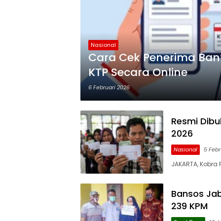
Nasional
Cara Cek Penerima Ban
KTP Secara Online
6 Februari 2026
Resmi Dibu
2026
Nasional
5 Febr
JAKARTA, Kobra 
Bansos Jab
239 KPM