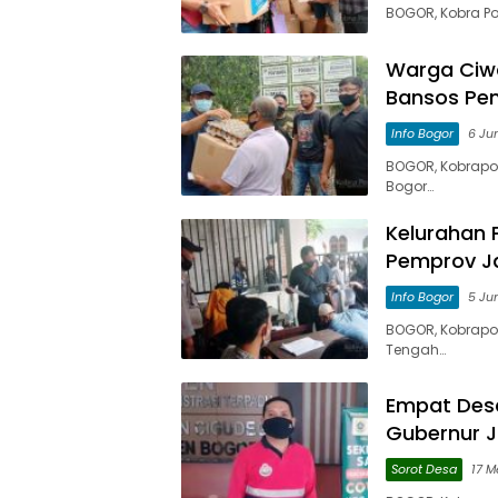
BOGOR, Kobra Po
Warga Ciwa
Bansos Pe
Info Bogor
6 Ju
BOGOR, Kobrapo
Bogor…
Kelurahan 
Pemprov J
Info Bogor
5 Ju
BOGOR, Kobrapo
Tengah…
Empat Desa
Gubernur 
Sorot Desa
17 M