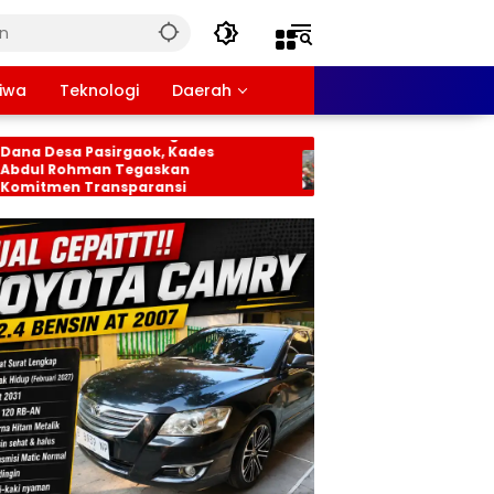
tiwa
Teknologi
Daerah
nusa Monitoring
Pemdes Rancabungur
sa Pasirgaok, Kades
Bersama Kecamatan
ohman Tegaskan
Percantik Perbatasan
n Transparansi
Ciampea, Cat Pagar Merah
laan Anggaran
Putih Sambut HUT RI ke-81