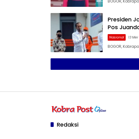
BOGOR, Kobrapo
Presiden J
Pos Juand
Nasional
13 Mei
BOGOR, Kobrapos
Redaksi