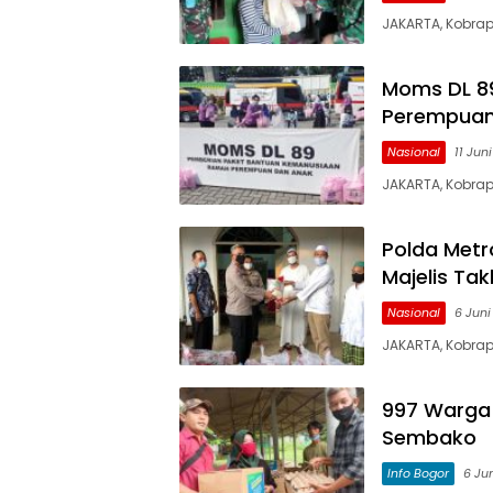
JAKARTA, Kobrap
Moms DL 8
Perempuan
Nasional
11 Jun
JAKARTA, Kobra
Polda Metr
Majelis Tak
Nasional
6 Juni
JAKARTA, Kobrap
997 Warga 
Sembako
Info Bogor
6 Ju