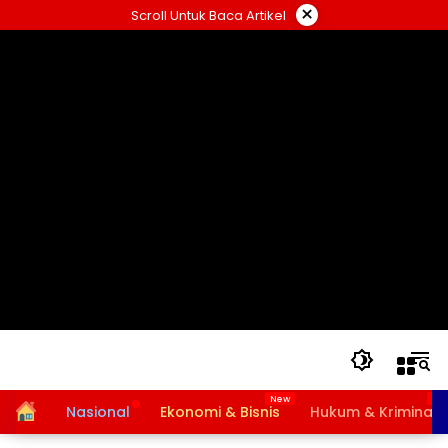
Langsung
×
Scroll Untuk Baca Artikel
ke
konten
Home
Nasional
Ekonomi & Bisnis
Hukum & Kriminal