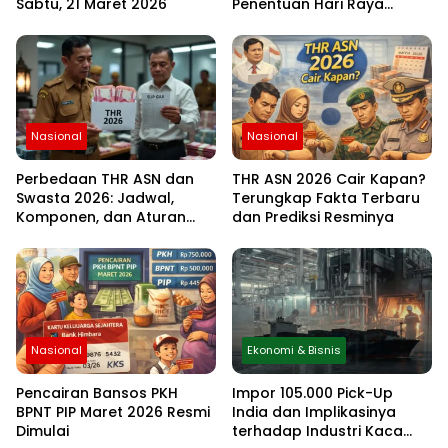
Sabtu, 21 Maret 2026
Penentuan Hari Raya
Idulfitri Menunggu Hasil
Rukyat Hilal
Nasional
Nasional
Perbedaan THR ASN dan
THR ASN 2026 Cair Kapan?
Swasta 2026: Jadwal,
Terungkap Fakta Terbaru
Komponen, dan Aturan
dan Prediksi Resminya
Lengkapnya
Nasional
Ekonomi & Bisnis
Pencairan Bansos PKH
Impor 105.000 Pick-Up
BPNT PIP Maret 2026 Resmi
India dan Implikasinya
Dimulai
terhadap Industri Kaca