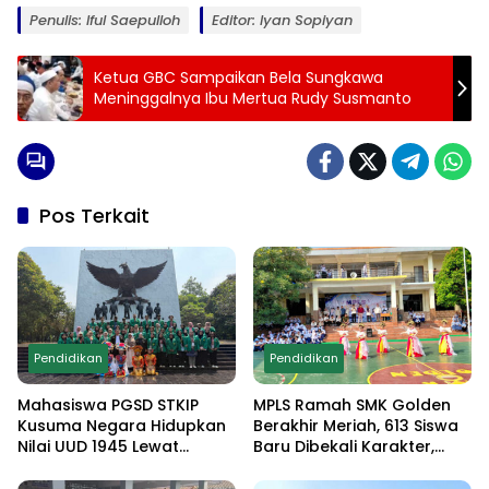
Penulis: Iful Saepulloh
Editor: Iyan Sopiyan
Ketua GBC Sampaikan Bela Sungkawa
Meninggalnya Ibu Mertua Rudy Susmanto
Pos Terkait
Pendidikan
Pendidikan
Mahasiswa PGSD STKIP
MPLS Ramah SMK Golden
Kusuma Negara Hidupkan
Berakhir Meriah, 613 Siswa
Nilai UUD 1945 Lewat
Baru Dibekali Karakter,
Educamp Inklusif di
Edukasi Anti Narkoba
Monumen Pancasila Sakti
hingga Demo