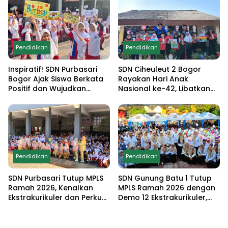
Ekstrakurikuler
Pendidikan
Pendidikan
Inspiratif! SDN Purbasari
SDN Ciheuleut 2 Bogor
Bogor Ajak Siswa Berkata
Rayakan Hari Anak
Positif dan Wujudkan
Nasional ke-42, Libatkan
Sekolah Ramah Anak
Orang Tua dan Gelar
Lomba Edukatif untuk
Cetak Generasi
Berprestasi
Pendidikan
Pendidikan
SDN Purbasari Tutup MPLS
SDN Gunung Batu 1 Tutup
Ramah 2026, Kenalkan
MPLS Ramah 2026 dengan
Ekstrakurikuler dan Perkuat
Demo 12 Ekstrakurikuler,
Komitmen Sekolah Anti-
Santunan 25 Anak Yatim,
Bullying
dan Komitmen Cetak Siswa
Berprestasi