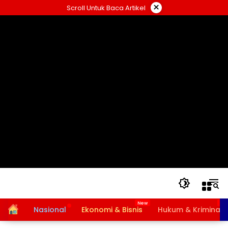
Langsung
×
Scroll Untuk Baca Artikel
ke
konten
Home
Nasional
Ekonomi & Bisnis
Hukum & Kriminal