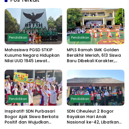
Pendidikan
Pendidikan
Mahasiswa PGSD STKIP
MPLS Ramah SMK Golden
Kusuma Negara Hidupkan
Berakhir Meriah, 613 Siswa
Nilai UUD 1945 Lewat
Baru Dibekali Karakter,
Educamp Inklusif di
Edukasi Anti Narkoba
Monumen Pancasila Sakti
hingga Demo
Ekstrakurikuler
Pendidikan
Pendidikan
Inspiratif! SDN Purbasari
SDN Ciheuleut 2 Bogor
Bogor Ajak Siswa Berkata
Rayakan Hari Anak
Positif dan Wujudkan
Nasional ke-42, Libatkan
Sekolah Ramah Anak
Orang Tua dan Gelar