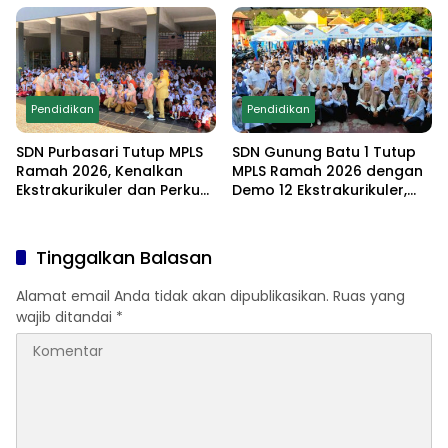
Lomba Edukatif untuk
Cetak Generasi
Berprestasi
Pendidikan
Pendidikan
SDN Purbasari Tutup MPLS
SDN Gunung Batu 1 Tutup
Ramah 2026, Kenalkan
MPLS Ramah 2026 dengan
Ekstrakurikuler dan Perkuat
Demo 12 Ekstrakurikuler,
Komitmen Sekolah Anti-
Santunan 25 Anak Yatim,
Bullying
dan Komitmen Cetak Siswa
Berprestasi
Tinggalkan Balasan
Alamat email Anda tidak akan dipublikasikan.
Ruas yang
wajib ditandai
*