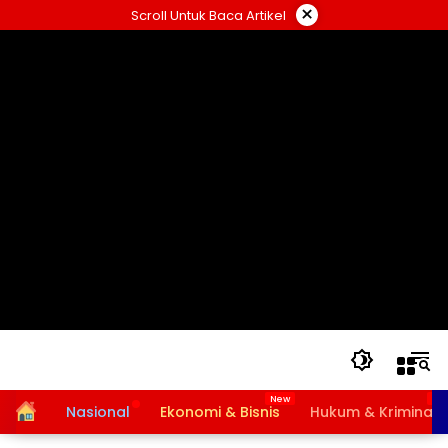
Langsung
×
Scroll Untuk Baca Artikel
ke
konten
Home
Nasional
Ekonomi & Bisnis
Hukum & Kriminal