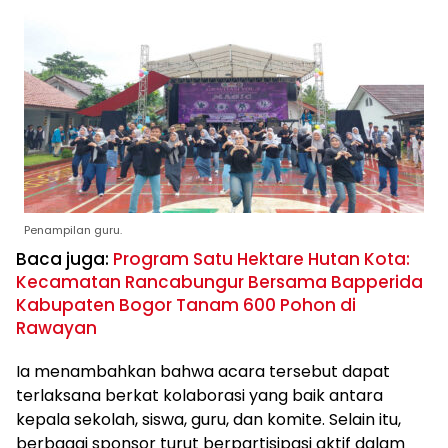
Penampilan guru.
Baca juga:
Program Satu Hektare Hutan Kota:
Kecamatan Rancabungur Bersama Bapperida
Kabupaten Bogor Tanam 600 Pohon di
Rawayan
Ia menambahkan bahwa acara tersebut dapat
terlaksana berkat kolaborasi yang baik antara
kepala sekolah, siswa, guru, dan komite. Selain itu,
berbagai sponsor turut berpartisipasi aktif dalam