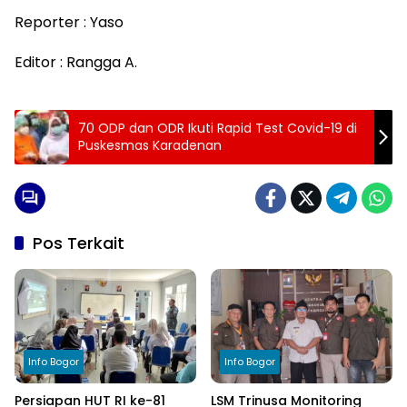
Reporter : Yaso
Editor : Rangga A.
70 ODP dan ODR Ikuti Rapid Test Covid-19 di
Puskesmas Karadenan
Pos Terkait
Info Bogor
Info Bogor
Persiapan HUT RI ke-81
LSM Trinusa Monitoring