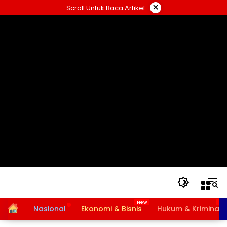
Langsung
×
Scroll Untuk Baca Artikel
ke
konten
Home
Nasional
Ekonomi & Bisnis
Hukum & Kriminal