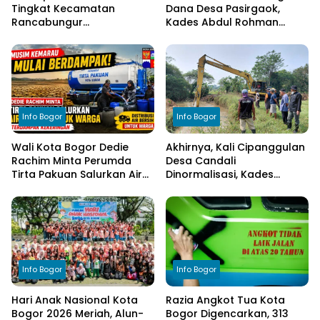
Tingkat Kecamatan
Dana Desa Pasirgaok,
Rancabungur
Kades Abdul Rohman
Dimatangkan di Desa
Tegaskan Komitmen
Cimulang, Libatkan Seluruh
Transparansi Pengelolaan
Elemen Masyarakat
Anggaran
Info Bogor
Info Bogor
Wali Kota Bogor Dedie
Akhirnya, Kali Cipanggulan
Rachim Minta Perumda
Desa Candali
Tirta Pakuan Salurkan Air
Dinormalisasi, Kades
Bersih bagi Warga
Ucapkan Terima Kasih
Terdampak Kekeringan
kepada Bupati Bogor
Info Bogor
Info Bogor
Hari Anak Nasional Kota
Razia Angkot Tua Kota
Bogor 2026 Meriah, Alun-
Bogor Digencarkan, 313