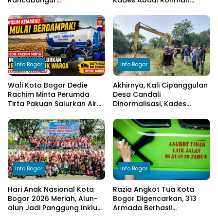
Dimatangkan di Desa
Tegaskan Komitmen
Cimulang, Libatkan Seluruh
Transparansi Pengelolaan
Elemen Masyarakat
Anggaran
Info Bogor
Info Bogor
Wali Kota Bogor Dedie
Akhirnya, Kali Cipanggulan
Rachim Minta Perumda
Desa Candali
Tirta Pakuan Salurkan Air
Dinormalisasi, Kades
Bersih bagi Warga
Ucapkan Terima Kasih
Terdampak Kekeringan
kepada Bupati Bogor
Info Bogor
Info Bogor
Hari Anak Nasional Kota
Razia Angkot Tua Kota
Bogor 2026 Meriah, Alun-
Bogor Digencarkan, 313
alun Jadi Panggung Inklusi
Armada Berhasil
Anak
Ditertibkan