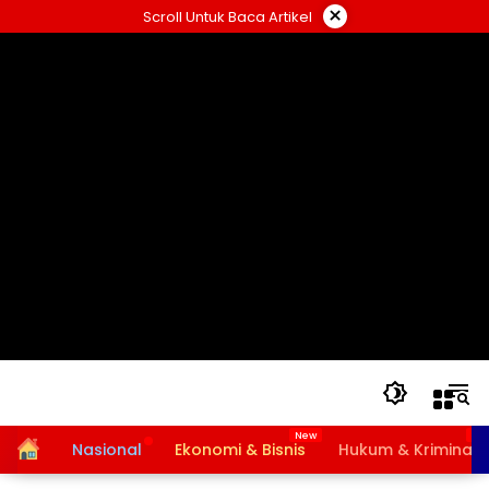
Langsung
×
Scroll Untuk Baca Artikel
ke
konten
Home
Nasional
Ekonomi & Bisnis
Hukum & Kriminal