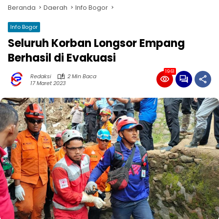
Beranda
Daerah
Info Bogor
Info Bogor
Seluruh Korban Longsor Empang
Berhasil di Evakuasi
1961
Redaksi
2 Min Baca
17 Maret 2023