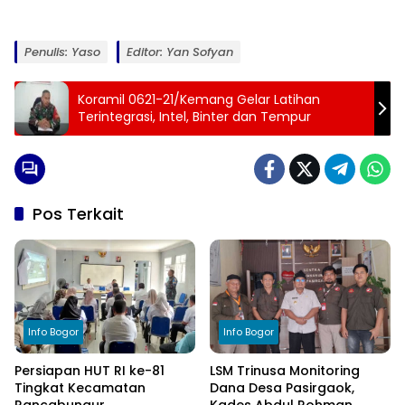
Penulis: Yaso
Editor: Yan Sofyan
Koramil 0621-21/Kemang Gelar Latihan
Terintegrasi, Intel, Binter dan Tempur
Pos Terkait
Info Bogor
Info Bogor
Persiapan HUT RI ke-81
LSM Trinusa Monitoring
Tingkat Kecamatan
Dana Desa Pasirgaok,
Rancabungur
Kades Abdul Rohman