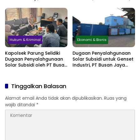
Sembunyikan Kehamilan
Hektare Minta
hingga Simpan Jasad di
Perlindungan Hukum
Lemari
Hukum & Kriminal
Ekonomi & Bisnis
Kapolsek Parung Selidiki
Dugaan Penyalahgunaan
Dugaan Penyalahgunaan
Solar Subsidi untuk Genset
Solar Subsidi oleh PT Busan
Industri, PT Busan Jaya
Jaya Sukses
Sukses Akui Pembelian 60
Liter BBM
Tinggalkan Balasan
Alamat email Anda tidak akan dipublikasikan.
Ruas yang
wajib ditandai
*