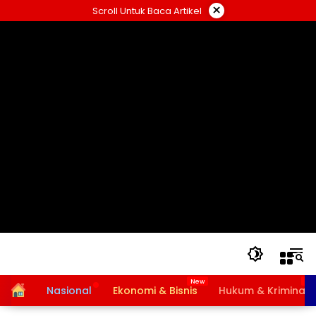
Langsung
×
Scroll Untuk Baca Artikel
ke
konten
Home
Nasional
Ekonomi & Bisnis
Hukum & Kriminal