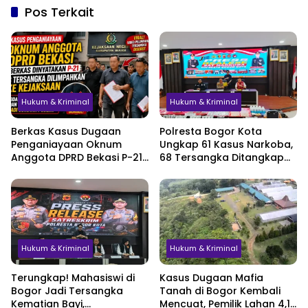
Pos Terkait
Hukum & Kriminal
Hukum & Kriminal
Berkas Kasus Dugaan
Polresta Bogor Kota
Penganiayaan Oknum
Ungkap 61 Kasus Narkoba,
Anggota DPRD Bekasi P-21,
68 Tersangka Ditangkap
Pelimpahan Tersangka
dalam Tiga Bulan
Jadi Sorotan
Hukum & Kriminal
Hukum & Kriminal
Terungkap! Mahasiswi di
Kasus Dugaan Mafia
Bogor Jadi Tersangka
Tanah di Bogor Kembali
Kematian Bayi,
Mencuat, Pemilik Lahan 4,1