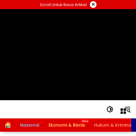
Langsung
×
Scroll Untuk Baca Artikel
ke
konten
Home
Nasional
Ekonomi & Bisnis
Hukum & Kriminal