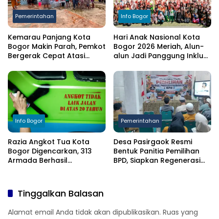
Pemerintahan
Info Bogor
Kemarau Panjang Kota
Hari Anak Nasional Kota
Bogor Makin Parah, Pemkot
Bogor 2026 Meriah, Alun-
Bergerak Cepat Atasi
alun Jadi Panggung Inklusi
Kekeringan
Anak
Info Bogor
Pemerintahan
Razia Angkot Tua Kota
Desa Pasirgaok Resmi
Bogor Digencarkan, 313
Bentuk Panitia Pemilihan
Armada Berhasil
BPD, Siapkan Regenerasi
Ditertibkan
Wakil Masyarakat untuk
Masa Jabatan 8 Tahun
Tinggalkan Balasan
Alamat email Anda tidak akan dipublikasikan.
Ruas yang