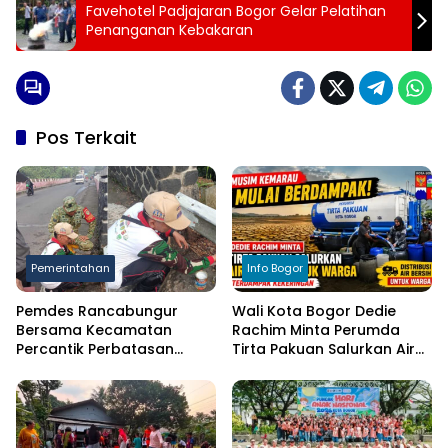
Favehotel Padjajaran Bogor Gelar Pelatihan
Penanganan Kebakaran
Pos Terkait
Pemerintahan
Info Bogor
Pemdes Rancabungur
Wali Kota Bogor Dedie
Bersama Kecamatan
Rachim Minta Perumda
Percantik Perbatasan
Tirta Pakuan Salurkan Air
Ciampea, Cat Pagar Merah
Bersih bagi Warga
Putih Sambut HUT RI ke-81
Terdampak Kekeringan