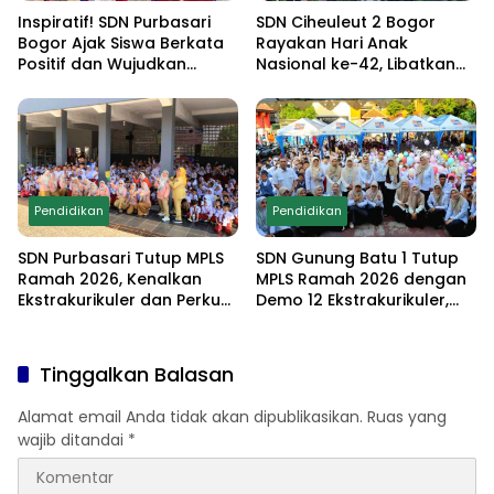
Inspiratif! SDN Purbasari
SDN Ciheuleut 2 Bogor
Bogor Ajak Siswa Berkata
Rayakan Hari Anak
Positif dan Wujudkan
Nasional ke-42, Libatkan
Sekolah Ramah Anak
Orang Tua dan Gelar
Lomba Edukatif untuk
Cetak Generasi
Berprestasi
Pendidikan
Pendidikan
SDN Purbasari Tutup MPLS
SDN Gunung Batu 1 Tutup
Ramah 2026, Kenalkan
MPLS Ramah 2026 dengan
Ekstrakurikuler dan Perkuat
Demo 12 Ekstrakurikuler,
Komitmen Sekolah Anti-
Santunan 25 Anak Yatim,
Bullying
dan Komitmen Cetak Siswa
Berprestasi
Tinggalkan Balasan
Alamat email Anda tidak akan dipublikasikan.
Ruas yang
wajib ditandai
*