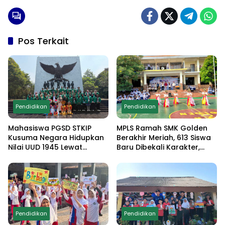
Pos Terkait
Pendidikan
Pendidikan
Mahasiswa PGSD STKIP
MPLS Ramah SMK Golden
Kusuma Negara Hidupkan
Berakhir Meriah, 613 Siswa
Nilai UUD 1945 Lewat
Baru Dibekali Karakter,
Educamp Inklusif di
Edukasi Anti Narkoba
Monumen Pancasila Sakti
hingga Demo
Ekstrakurikuler
Pendidikan
Pendidikan