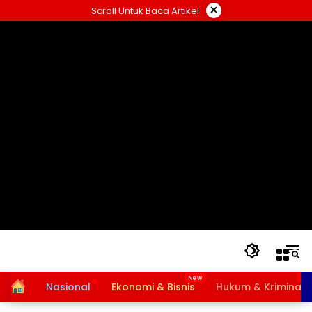
Langsung
×
Scroll Untuk Baca Artikel
ke
konten
Home
Nasional
Ekonomi & Bisnis
Hukum & Kriminal