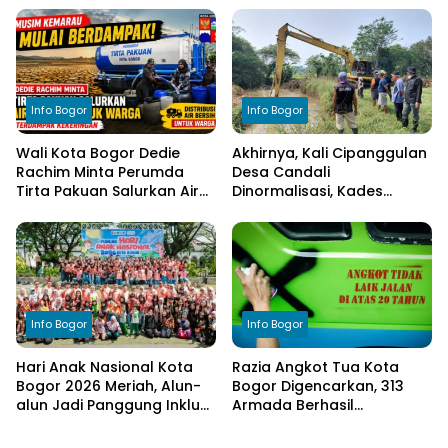
Cimulang, Libatkan Seluruh
Transparansi Pengelolaan
Elemen Masyarakat
Anggaran
Info Bogor
Info Bogor
Wali Kota Bogor Dedie
Akhirnya, Kali Cipanggulan
Rachim Minta Perumda
Desa Candali
Tirta Pakuan Salurkan Air
Dinormalisasi, Kades
Bersih bagi Warga
Ucapkan Terima Kasih
Terdampak Kekeringan
kepada Bupati Bogor
Info Bogor
Info Bogor
Hari Anak Nasional Kota
Razia Angkot Tua Kota
Bogor 2026 Meriah, Alun-
Bogor Digencarkan, 313
alun Jadi Panggung Inklusi
Armada Berhasil
Anak
Ditertibkan