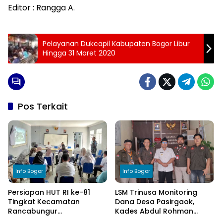
Editor : Rangga A.
Pelayanan Dukcapil Kabupaten Bogor Libur
Hingga 31 Maret 2020
Pos Terkait
Info Bogor
Info Bogor
Persiapan HUT RI ke-81
LSM Trinusa Monitoring
Tingkat Kecamatan
Dana Desa Pasirgaok,
Rancabungur
Kades Abdul Rohman
Dimatangkan di Desa
Tegaskan Komitmen