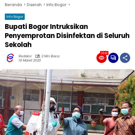
Beranda
Daerah
Info Bogor
Info Bogor
Bupati Bogor Intruksikan
Penyemprotan Disinfektan di Seluruh
Sekolah
3242
Redaksi
2 Min Baca
19 Maret 2020