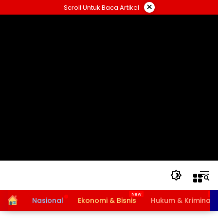
Langsung
×
Scroll Untuk Baca Artikel
ke
konten
Home
Nasional
Ekonomi & Bisnis
Hukum & Kriminal