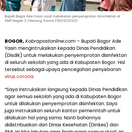
Bupati Bogor Ade Yasin saat melakukan penyemprotan disinfektan di
SMP Negeri 2 Cibinong. Kamis (19/03/2020)
BOGOR,
Kobrapostonline.com
– Bupati Bogor Ade
Yasin mengintruksikan kepada Dinas Pendidikan
(Disdik) untuk melakukan penyemprotan disinfektan
di seluruh sekolah yang ada di Kabupaten Bogor. Hal
tersebut sebagai upaya pencegahan penyebaran
virus corona
.
“Saya instruksikan langsung kepada Dinas Pendidikan
agar semua sekolah yang ada di Kabupaten Bogor
untuk dilakukan penyemprotan disinfektan. Saya
juga instruksikan seluruh kantor pemerintah untuk
dilakukan hal yang sama. Nanti bahannya
didistribusikan dari Dinas Kesehatan (Dinkes) dan
PMI, ini kita lakukan agar lingkungan semua steril. Ini