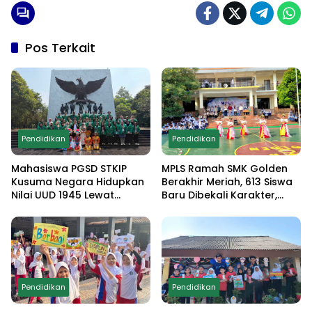
Pos Terkait
Pendidikan
Pendidikan
Mahasiswa PGSD STKIP
MPLS Ramah SMK Golden
Kusuma Negara Hidupkan
Berakhir Meriah, 613 Siswa
Nilai UUD 1945 Lewat
Baru Dibekali Karakter,
Educamp Inklusif di
Edukasi Anti Narkoba
Monumen Pancasila Sakti
hingga Demo
Ekstrakurikuler
Pendidikan
Pendidikan