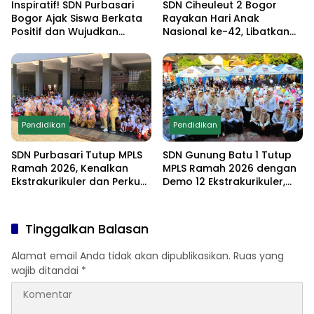
Inspiratif! SDN Purbasari
SDN Ciheuleut 2 Bogor
Bogor Ajak Siswa Berkata
Rayakan Hari Anak
Positif dan Wujudkan
Nasional ke-42, Libatkan
Sekolah Ramah Anak
Orang Tua dan Gelar
Lomba Edukatif untuk
Cetak Generasi
Berprestasi
Pendidikan
Pendidikan
SDN Purbasari Tutup MPLS
SDN Gunung Batu 1 Tutup
Ramah 2026, Kenalkan
MPLS Ramah 2026 dengan
Ekstrakurikuler dan Perkuat
Demo 12 Ekstrakurikuler,
Komitmen Sekolah Anti-
Santunan 25 Anak Yatim,
Bullying
dan Komitmen Cetak Siswa
Berprestasi
Tinggalkan Balasan
Alamat email Anda tidak akan dipublikasikan.
Ruas yang
wajib ditandai
*