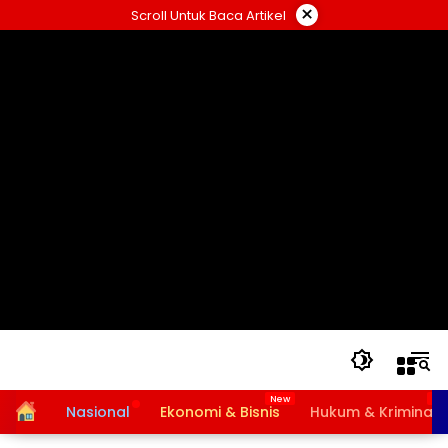
Langsung
×
Scroll Untuk Baca Artikel
ke
konten
Home
Nasional
Ekonomi & Bisnis
Hukum & Kriminal