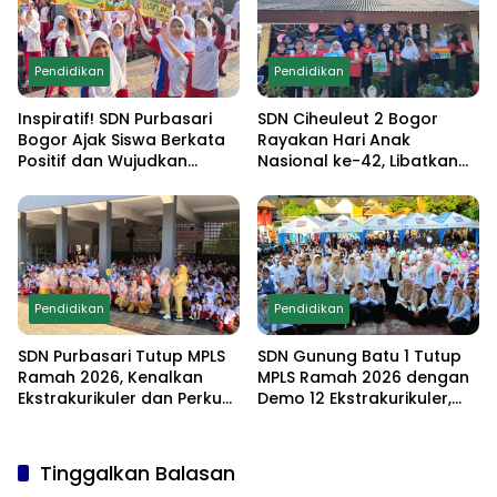
Pendidikan
Pendidikan
Inspiratif! SDN Purbasari
SDN Ciheuleut 2 Bogor
Bogor Ajak Siswa Berkata
Rayakan Hari Anak
Positif dan Wujudkan
Nasional ke-42, Libatkan
Sekolah Ramah Anak
Orang Tua dan Gelar
Lomba Edukatif untuk
Cetak Generasi
Berprestasi
Pendidikan
Pendidikan
SDN Purbasari Tutup MPLS
SDN Gunung Batu 1 Tutup
Ramah 2026, Kenalkan
MPLS Ramah 2026 dengan
Ekstrakurikuler dan Perkuat
Demo 12 Ekstrakurikuler,
Komitmen Sekolah Anti-
Santunan 25 Anak Yatim,
Bullying
dan Komitmen Cetak Siswa
Berprestasi
Tinggalkan Balasan