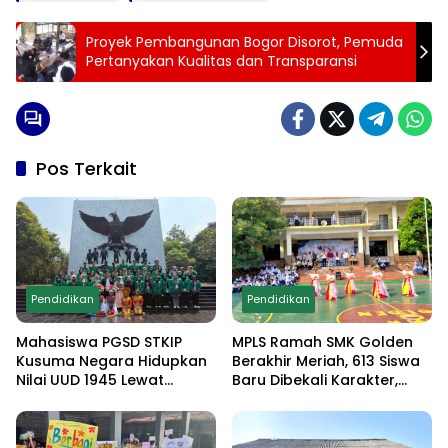
Proyek Pembangunan Bogor Disorot, Pemuda
Pertanyakan Kualitas dan Transparansi
Pos Terkait
Pendidikan
Pendidikan
Mahasiswa PGSD STKIP
MPLS Ramah SMK Golden
Kusuma Negara Hidupkan
Berakhir Meriah, 613 Siswa
Nilai UUD 1945 Lewat
Baru Dibekali Karakter,
Educamp Inklusif di
Edukasi Anti Narkoba
Monumen Pancasila Sakti
hingga Demo
Ekstrakurikuler