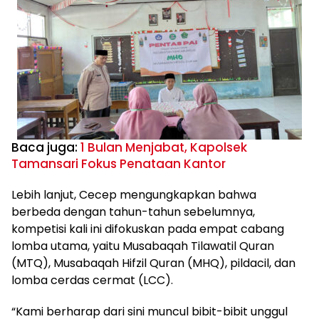
Baca juga:
1 Bulan Menjabat, Kapolsek
Tamansari Fokus Penataan Kantor
Lebih lanjut, Cecep mengungkapkan bahwa
berbeda dengan tahun-tahun sebelumnya,
kompetisi kali ini difokuskan pada empat cabang
lomba utama, yaitu Musabaqah Tilawatil Quran
(MTQ), Musabaqah Hifzil Quran (MHQ), pildacil, dan
lomba cerdas cermat (LCC).
“Kami berharap dari sini muncul bibit-bibit unggul