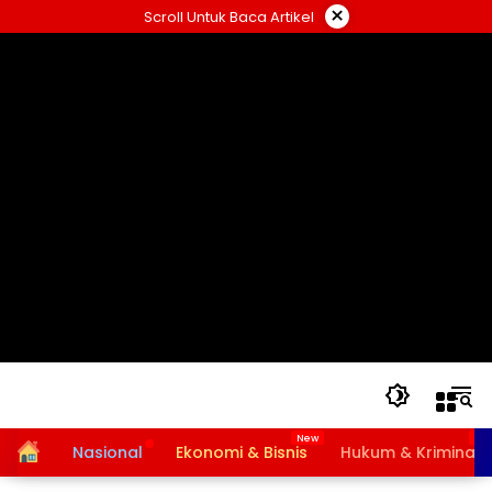
Langsung
×
Scroll Untuk Baca Artikel
ke
konten
Home
Nasional
Ekonomi & Bisnis
Hukum & Kriminal