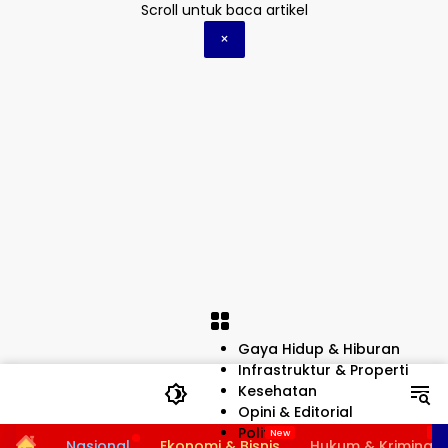
Langsung
Scroll untuk baca artikel
ke
×
konten
Gaya Hidup & Hiburan
Infrastruktur & Properti
Kesehatan
Opini & Editorial
Politik
Home
Nasional
Ekonomi & Bisnis
Hukum & Kriminal