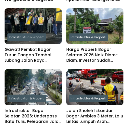
Nikmati Air Mengalir 24
Rampung Oktober 2026
Jam
Infrastruktur & Properti
Infrastruktur & Properti
Gawat! Pemkot Bogor
Harga Properti Bogor
Turun Tangan Tambal
Selatan 2026 Naik Diam-
Lubang Jalan Raya
Diam, Investor Sudah
Pajajaran, Dedie Rachim
Bergerak Lebih Dulu
Ambil Langkah Berani
Infrastruktur & Properti
Infrastruktur & Properti
Infrastruktur Bogor
Jalan Sholeh Iskandar
Selatan 2026: Underpass
Bogor Ambles 3 Meter, Lalu
Batu Tulis, Pelebaran Jalan
Lintas Lumpuh Arah
& Dampaknya ke Properti
Yasmin–Kemang