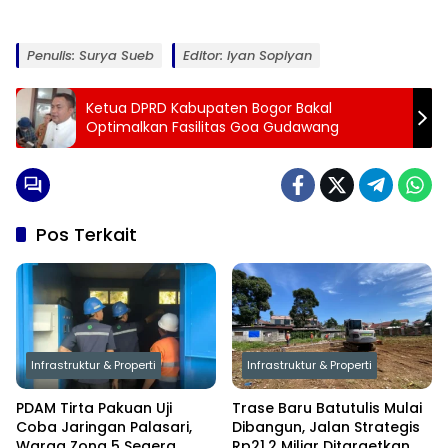
Penulis: Surya Sueb
Editor: Iyan Sopiyan
Ketua DPRD Kabupaten Bogor Bakal
Optimalkan Fasilitas Goa Gudawang
Pos Terkait
Infrastruktur & Properti
Infrastruktur & Properti
PDAM Tirta Pakuan Uji
Trase Baru Batutulis Mulai
Coba Jaringan Palasari,
Dibangun, Jalan Strategis
Warga Zona 5 Segera
Rp21,2 Miliar Ditargetkan